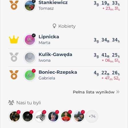
Stankiewicz
3
19
33
g
m
s
Tomasz
+ 23
31
m
s
Kobiety
Lipnicka
3
34
34
g
m
s
Marta
Kulik-Gawęda
3
41
25
g
m
s
Iwona
+ 06
51
m
s
Boniec-Rzepska
4
22
26
g
m
s
Gabriela
+ 47
52
m
s
Pełna lista wyników
Nasi tu byli
+74