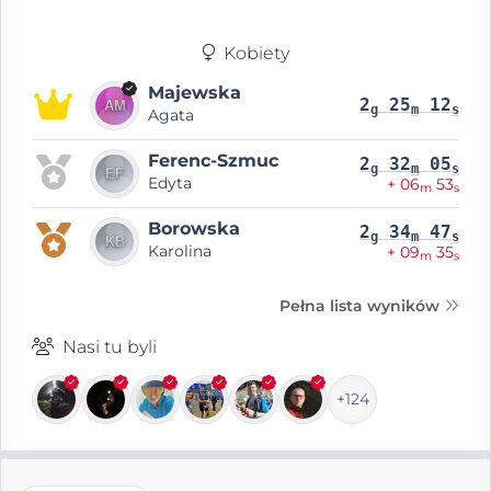
Kobiety
Majewska
2
25
12
g
m
s
Agata
Ferenc-Szmuc
2
32
05
g
m
s
Edyta
+ 06
53
m
s
Borowska
2
34
47
g
m
s
Karolina
+ 09
35
m
s
Pełna lista wyników
Nasi tu byli
+124