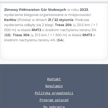
Zimowy Półmaraton Gór Stołowych
w roku
2023
,
wydarzenie biegowe organizowane w miejscowości
Karłów
(Polska) w dniach
21 / 22 stycznia
. Podczas
wydarzenia odbyły się 2 biegi.
Trasa 20k
(⨦ 20.5 km / + 1
000 m) w klasie
RMT2
o średnim nachyleniu terenu 5%
(
G5
).
Trasa 30k
(⨦ 31.5 km / + 1 300 m) w klasie
RMT3
o
średnim nachyleniu terenu 4% (
G4
).
Kontakt
Regulamin
Polityka prywatności
Program poleceń
Do pobrania