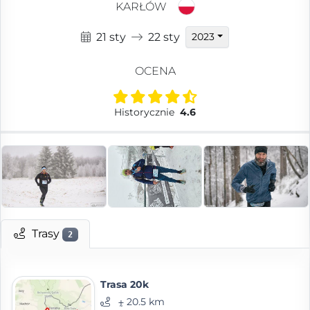
KARŁÓW
21 sty
22 sty
2023
OCENA
Historycznie
4.6
Trasy
2
Trasa 20k
⨦ 20.5 km