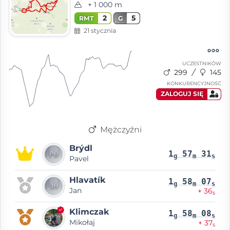
+ 1 000 m
2
5
RMT
G
21 stycznia
UCZESTNIKÓW
299
145
KONKURENCYJNOŚĆ
ZALOGUJ SIĘ
Mężczyźni
Brýdl
1
57
31
g
m
s
Pavel
Hlavatík
1
58
07
g
m
s
Jan
+ 36
s
Klimczak
1
58
08
g
m
s
Mikołaj
+ 37
s