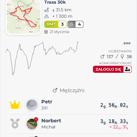
Trasa 30k
⨦ 31.5 km
+ 1 300 m
3
4
RMT
G
21 stycznia
UCZESTNIKÓW
137
38
KONKURENCYJNOŚĆ
ZALOGUJ SIĘ
Mężczyźni
Petr
2
56
02
g
m
s
Jiří
Norbert
3
18
33
g
m
s
Michał
+ 22
31
m
s