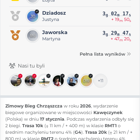
Dziadosz
3
02
17
g
m
s
Justyna
+ 19
50
m
s
Jaworska
3
29
47
g
m
s
Martyna
+ 47
20
m
s
Pełna lista wyników
Nasi tu byli
+11
Zimowy Bieg Chrząszcza
w roku
2026
, wydarzenie
biegowe organizowane w miejscowości
Kawęczynek
(Polska) w dniu
17 stycznia
. Podczas wydarzenia odbyły się
2 biegi.
Trasa 10k
(⨦ 11 km / + 400 m) w klasie
RMT1
o
średnim nachyleniu terenu 4% (
G4
).
Trasa 20k
(⨦ 21 km / +
800 m) w klasie
RMT2
o średnim nachyleniu terenu 4%