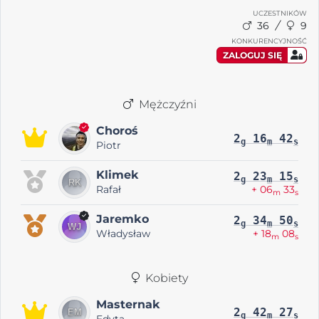
UCZESTNIKÓW
36
9
KONKURENCYJNOŚĆ
ZALOGUJ SIĘ
Mężczyźni
Choroś
2
16
42
g
m
s
Piotr
Klimek
2
23
15
g
m
s
Rafał
+ 06
33
m
s
Jaremko
2
34
50
g
m
s
Władysław
+ 18
08
m
s
Kobiety
Masternak
2
42
27
g
m
s
Edyta