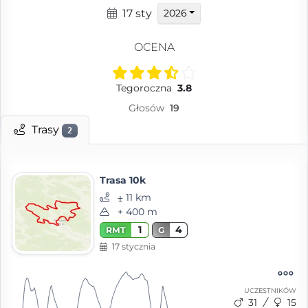
17 sty
2026
OCENA
Tegoroczna
3.8
Głosów
19
Trasy
2
Trasa 10k
⨦ 11 km
+ 400 m
1
4
RMT
G
17 stycznia
UCZESTNIKÓW
31
15