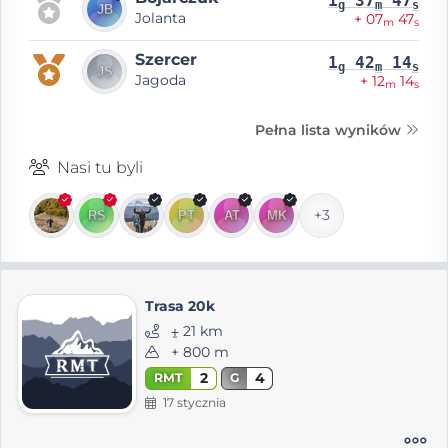
1
37
47
g
m
s
Jolanta
+ 07
47
m
s
Szercer
1
42
14
g
m
s
Jagoda
+ 12
14
m
s
Pełna lista wyników
Nasi tu byli
+3
Trasa 20k
⨦ 21 km
+ 800 m
2
4
RMT
G
17 stycznia