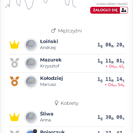
KONKURENCYJNOŚĆ
ZALOGUJ SIĘ
Mężczyźni
Łoiński
1
06
20
g
m
s
Andrzej
Mazurek
1
11
01
g
m
s
Krzysztof
+ 04
41
m
s
Kołodziej
1
11
14
g
m
s
Mariusz
+ 04
54
m
s
Kobiety
Śliwa
1
30
00
g
m
s
Anna
Bojarczuk