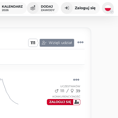
KALENDARZ
DODAJ
Zaloguj się
2026
ZAWODY
111
Wzięli udział
UCZESTNIKÓW
111
39
KONKURENCYJNOŚĆ
ZALOGUJ SIĘ