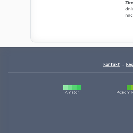
Zim
dni
nac
Kontakt
Re
Amator
Poziom 