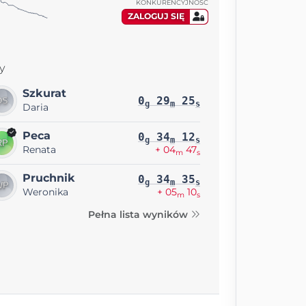
KONKURENCYJNOŚĆ
ZALOGUJ SIĘ
y
Szkurat
0
29
25
g
m
s
Daria
Peca
0
34
12
g
m
s
Renata
+ 04
47
m
s
Pruchnik
0
34
35
g
m
s
Weronika
+ 05
10
m
s
Pełna lista wyników