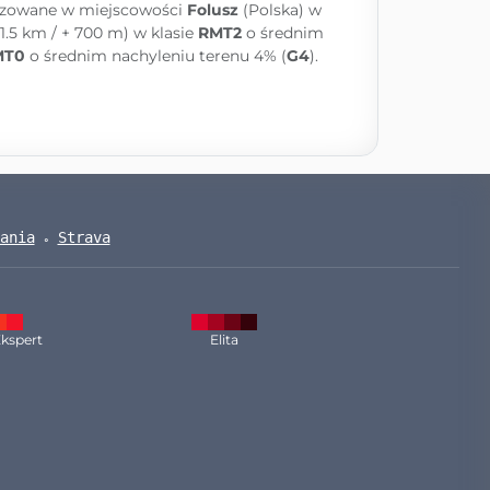
izowane w miejscowości
Folusz
(Polska) w
1.5 km / + 700 m) w klasie
RMT2
o średnim
MT0
o średnim nachyleniu terenu 4% (
G4
).
ania
Strava
kspert
Elita