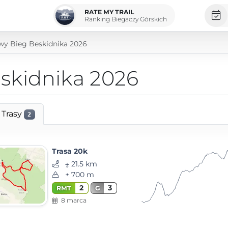
RATE MY TRAIL
Ranking Biegaczy Górskich
y Bieg Beskidnika 2026
skidnika 2026
Trasy
2
Trasa 20k
⨦ 21.5 km
+ 700 m
2
3
RMT
G
8 marca