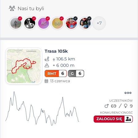
Nasi tu byli
+7
Trasa 105k
⨦ 106.5 km
+ 6 000 m
6
6
RMT
G
13 czerwca
UCZESTNIKÓW
69
9
KONKURENCYJNOŚĆ
ZALOGUJ SIĘ