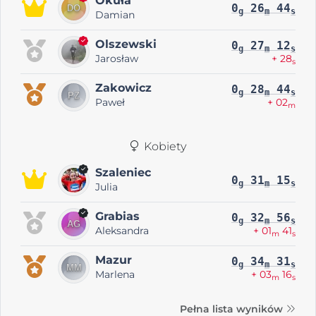
Okuła
0
26
44
g
m
s
Damian
Olszewski
0
27
12
g
m
s
Jarosław
+ 28
s
Zakowicz
0
28
44
g
m
s
Paweł
+ 02
m
Kobiety
Szaleniec
0
31
15
g
m
s
Julia
Grabias
0
32
56
g
m
s
Aleksandra
+ 01
41
m
s
Mazur
0
34
31
g
m
s
Marlena
+ 03
16
m
s
Pełna lista wyników