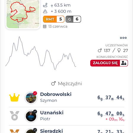
⨦ 63.5 km
+ 3 600 m
5
6
RMT
G
13 czerwca
UCZESTNIKÓW
137
27
KONKURENCYJNOŚĆ
ZALOGUJ SIĘ
Mężczyźni
Dobrowolski
6
37
44
g
m
s
Szymon
Uznański
6
47
00
g
m
s
Piotr
+ 09
16
m
s
Sieradzki
7
21
33