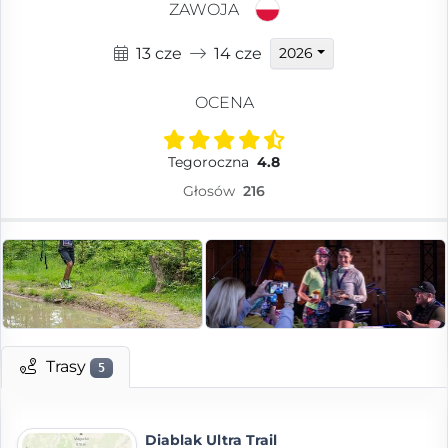
ZAWOJA
13 cze
14 cze
2026
OCENA
Tegoroczna
4.8
Głosów
216
Trasy
5
Diablak Ultra Trail