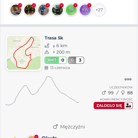
+27
Trasa 5k
⨦ 6 km
+ 200 m
0
3
RMT
G
13 czerwca
UCZESTNIKÓW
99
88
KONKURENCYJNOŚĆ
ZALOGUJ SIĘ
Mężczyźni