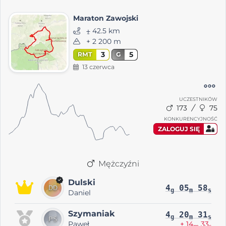
Maraton Zawojski
⨦ 42.5 km
+ 2 200 m
3
5
RMT
G
13 czerwca
UCZESTNIKÓW
173
75
KONKURENCYJNOŚĆ
ZALOGUJ SIĘ
Mężczyźni
Dulski
4
05
58
g
m
s
Daniel
Szymaniak
4
20
31
g
m
s
Paweł
+ 14
33