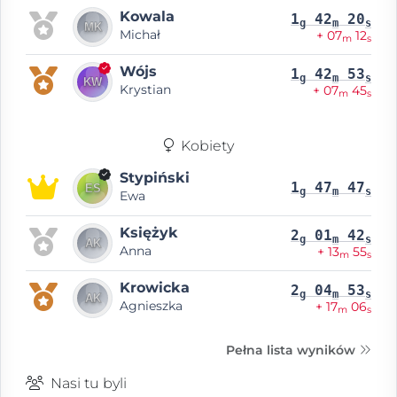
Kowala
1
42
20
g
m
s
Michał
+ 07
12
m
s
Wójs
1
42
53
g
m
s
Krystian
+ 07
45
m
s
Kobiety
Stypiński
1
47
47
g
m
s
Ewa
Księżyk
2
01
42
g
m
s
Anna
+ 13
55
m
s
Krowicka
2
04
53
g
m
s
Agnieszka
+ 17
06
m
s
Pełna lista wyników
Nasi tu byli