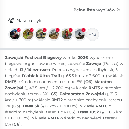
Pełna lista wyników
Nasi tu byli
+42
Zawojski Festiwal Biegowy
w roku
2026
, wydarzenie
biegowe organizowane w miejscowości
Zawoja
(Polska) w
dniach
13 / 14 czerwca
. Podczas wydarzenia odbyło się 5
biegów.
Diablak Ultra Trail
(⨦ 63.5 km / + 3 600 m) w klasie
RMT5
o średnim nachyleniu terenu 6% (
G6
).
Maraton
Zawojski
(⨦ 42.5 km / + 2 200 m) w klasie
RMT3
o średnim
nachyleniu terenu 5% (
G5
).
Półmaraton Zawojski
(⨦ 21.5
km / + 700 m) w klasie
RMT2
o średnim nachyleniu terenu
3% (
G3
).
Trasa 5k
(⨦ 6 km / + 200 m) w klasie
RMT0
o
średnim nachyleniu terenu 3% (
G3
).
Trasa 105k
(⨦ 106.5 km
/ + 6 000 m) w klasie
RMT6
o średnim nachyleniu terenu
6% (
G6
).