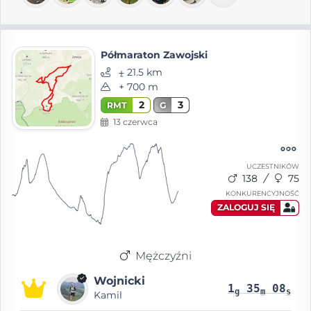
Półmaraton Zawojski
⨦ 21.5 km
+ 700 m
2
3
RMT
G
13 czerwca
UCZESTNIKÓW
138
75
KONKURENCYJNOŚĆ
ZALOGUJ SIĘ
Mężczyźni
Wojnicki
1
35
08
g
m
s
Kamil