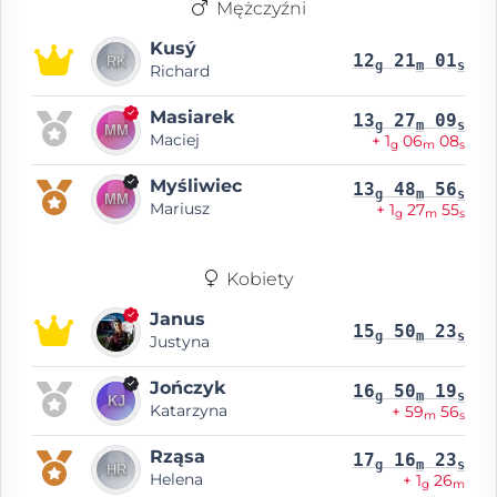
Mężczyźni
Kusý
12
21
01
g
m
s
Richard
Masiarek
13
27
09
g
m
s
Maciej
+ 1
06
08
g
m
s
Myśliwiec
13
48
56
g
m
s
Mariusz
+ 1
27
55
g
m
s
Kobiety
Janus
15
50
23
g
m
s
Justyna
Jończyk
16
50
19
g
m
s
Katarzyna
+ 59
56
m
s
Rząsa
17
16
23
g
m
s
Helena
+ 1
26
g
m