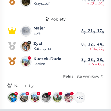
g
m
s
Krzysztof
+ 43
49
m
s
Kobiety
Majer
8
21
17
g
m
s
Ewa
Zych
8
32
44
g
m
s
Katarzyna
+ 11
27
m
s
Kuczek-Duda
8
38
23
g
m
s
Sabina
+ 17
06
m
s
Pełna lista wyników
Nasi tu byli
+62