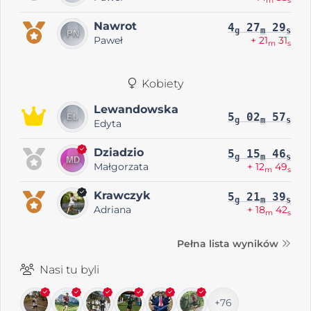
m
s
Nawrot
4
27
29
g
m
s
Paweł
+ 21
31
m
s
Kobiety
Lewandowska
5
02
57
g
m
s
Edyta
Dziadzio
5
15
46
g
m
s
Małgorzata
+ 12
49
m
s
Krawczyk
5
21
39
g
m
s
Adriana
+ 18
42
m
s
Pełna lista wyników
Nasi tu byli
+76