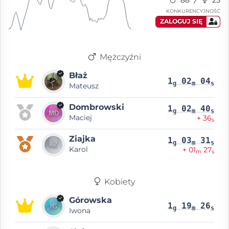
88
25
KONKURENCYJNOŚĆ
ZALOGUJ SIĘ
Mężczyźni
Błaż
1
02
04
g
m
s
Mateusz
Dombrowski
1
02
40
g
m
s
Maciej
+ 36
s
Ziajka
1
03
31
g
m
s
Karol
+ 01
27
m
s
Kobiety
Górowska
1
19
26
g
m
s
Iwona