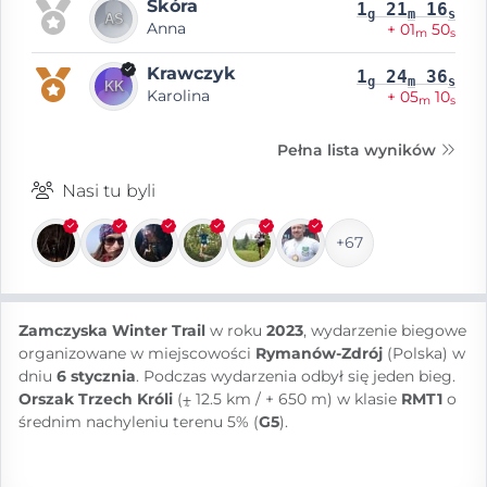
Skóra
1
21
16
g
m
s
Anna
+ 01
50
m
s
Krawczyk
1
24
36
g
m
s
Karolina
+ 05
10
m
s
Pełna lista wyników
Nasi tu byli
+67
Zamczyska Winter Trail
w roku
2023
, wydarzenie biegowe
organizowane w miejscowości
Rymanów-Zdrój
(Polska) w
dniu
6 stycznia
. Podczas wydarzenia odbył się jeden bieg.
Orszak Trzech Króli
(⨦ 12.5 km / + 650 m) w klasie
RMT1
o
średnim nachyleniu terenu 5% (
G5
).