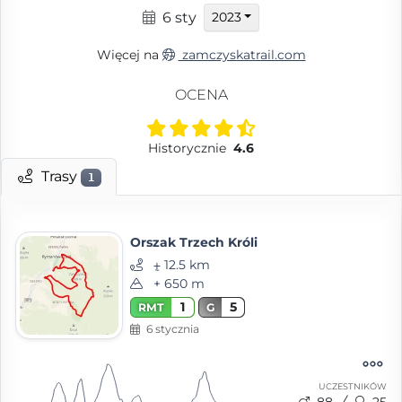
6 sty
2023
Więcej na
zamczyskatrail.com
OCENA
Historycznie
4.6
Trasy
1
Orszak Trzech Króli
⨦ 12.5 km
+ 650 m
1
5
RMT
G
6 stycznia
UCZESTNIKÓW