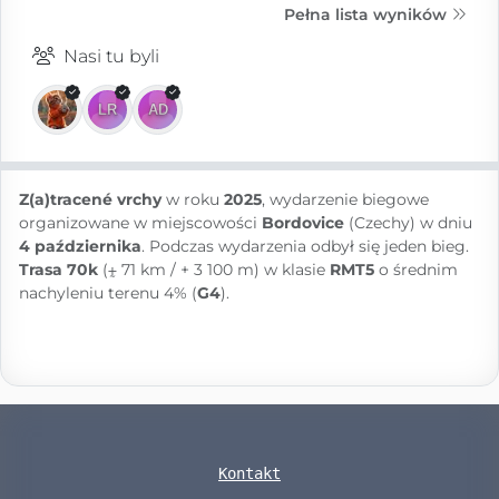
Pełna lista wyników
Nasi tu byli
Z(a)tracené vrchy
w roku
2025
, wydarzenie biegowe
organizowane w miejscowości
Bordovice
(Czechy) w dniu
4 października
. Podczas wydarzenia odbył się jeden bieg.
Trasa 70k
(⨦ 71 km / + 3 100 m) w klasie
RMT5
o średnim
nachyleniu terenu 4% (
G4
).
Kontakt