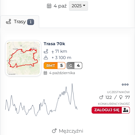
4 paź
2025
Trasy
1
Trasa 70k
⨦ 71 km
+ 3 100 m
5
4
RMT
G
4 października
UCZESTNIKÓW
122
77
KONKURENCYJNOŚĆ
ZALOGUJ SIĘ
Mężczyźni