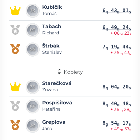
Kubičík
6
43
01
g
m
s
Tomáš
Tabach
6
49
24
g
m
s
Richard
+ 06
23
m
s
Štrbák
7
19
44
g
m
s
Stanislav
+ 36
43
m
s
Kobiety
Starečková
8
04
20
g
m
s
Zuzana
Pospíšilová
8
40
48
g
m
s
Kateřina
+ 36
28
m
s
Greplova
8
54
17
g
m
s
Jana
+ 49
57
m
s