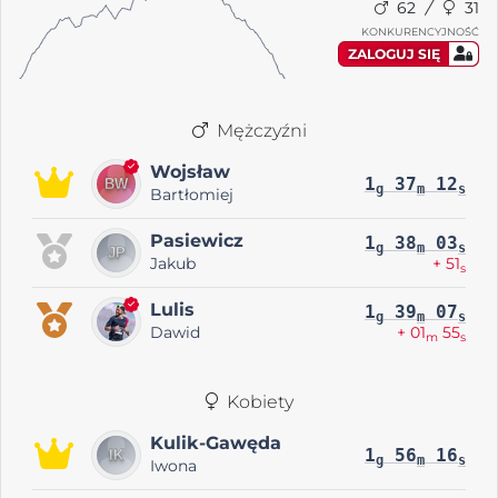
62
31
KONKURENCYJNOŚĆ
ZALOGUJ SIĘ
Mężczyźni
Wojsław
1
37
12
g
m
s
Bartłomiej
Pasiewicz
1
38
03
g
m
s
Jakub
+ 51
s
Lulis
1
39
07
g
m
s
Dawid
+ 01
55
m
s
Kobiety
Kulik-Gawęda
1
56
16
g
m
s
Iwona