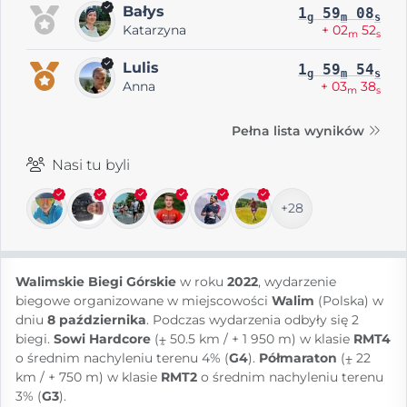
Bałys
1
59
08
g
m
s
Katarzyna
+ 02
52
m
s
Lulis
1
59
54
g
m
s
Anna
+ 03
38
m
s
Pełna lista wyników
Nasi tu byli
+28
Walimskie Biegi Górskie
w roku
2022
, wydarzenie
biegowe organizowane w miejscowości
Walim
(Polska) w
dniu
8 października
. Podczas wydarzenia odbyły się 2
biegi.
Sowi Hardcore
(⨦ 50.5 km / + 1 950 m) w klasie
RMT4
o średnim nachyleniu terenu 4% (
G4
).
Półmaraton
(⨦ 22
km / + 750 m) w klasie
RMT2
o średnim nachyleniu terenu
3% (
G3
).