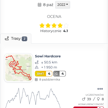
8 paź
2022
OCENA
Historycznie
4.1
Trasy
2
Sowi Hardcore
⨦ 50.5 km
+ 1 950 m
4
4
RMT
G
8 października
UCZESTNIKÓW
39
8
KONKURENCYJNOŚĆ