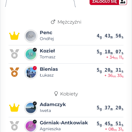
ZALOGUJ SIĘ
Mężczyźni
Penc
4
43
56
g
m
s
Ondřej
Kozieł
5
18
07
g
m
s
Tomasz
+ 34
11
m
s
Bienias
5
20
31
g
m
s
Łukasz
+ 36
35
m
s
Kobiety
Adamczyk
5
37
20
g
m
s
Iweta
Górniak-Antkowiak
5
45
51
g
m
s
Agnieszka
+ 08
31
m
s