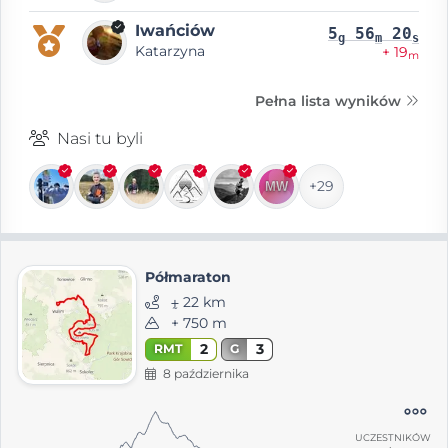
Iwańciów
5
56
20
g
m
s
Katarzyna
+ 19
m
Pełna lista wyników
Nasi tu byli
+29
Półmaraton
⨦ 22 km
+ 750 m
2
3
RMT
G
8 października
UCZESTNIKÓW