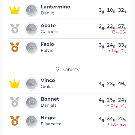
Lantermino
3
10
32
g
m
s
Danilo
Abate
3
23
57
g
m
s
Gabriele
+ 13
25
m
s
Fazio
3
24
33
g
m
s
Fulvio
+ 14
01
m
s
Kobiety
Vinco
4
23
40
g
m
s
Giulia
Bonnet
4
25
24
g
m
s
Daniela
+ 01
44
m
s
Negra
4
34
25
g
m
s
Elisabetta
+ 10
45
m
s