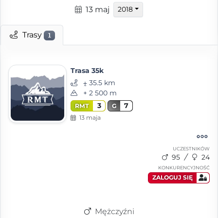
13 maj
2018
Trasy
1
Trasa 35k
⨦ 35.5 km
+ 2 500 m
3
7
RMT
G
13 maja
UCZESTNIKÓW
95
24
KONKURENCYJNOŚĆ
ZALOGUJ SIĘ
Mężczyźni