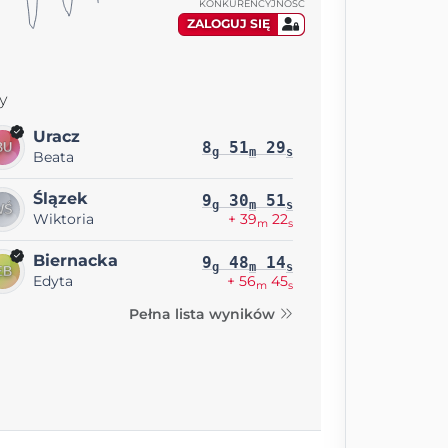
KONKURENCYJNOŚĆ
ZALOGUJ SIĘ
y
Uracz
8
51
29
g
m
s
Beata
Ślązek
9
30
51
g
m
s
Wiktoria
+ 39
22
m
s
Biernacka
9
48
14
g
m
s
Edyta
+ 56
45
m
s
Pełna lista wyników