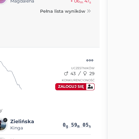
Magdalena
+ 06
47
m
s
Pełna lista wyników
UCZESTNIKÓW
43
29
KONKURENCYJNOŚĆ
ZALOGUJ SIĘ
y
Zielińska
0
59
05
g
m
s
Kinga