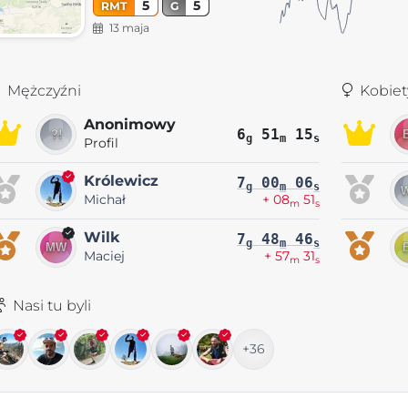
5
5
RMT
G
13 maja
Mężczyźni
Kobiet
Anonimowy
6
51
15
g
m
s
Profil
Królewicz
7
00
06
g
m
s
Michał
+ 08
51
m
s
Wilk
7
48
46
g
m
s
Maciej
+ 57
31
m
s
Nasi tu byli
+36