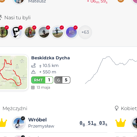
Mateusz
+ 06
59
m
s
Nasi tu byli
+63
Beskidzka Dycha
⨦ 10.5 km
+ 550 m
1
5
RMT
G
13 maja
Mężczyźni
Kobiet
Wróbel
0
51
03
g
m
s
Przemysław