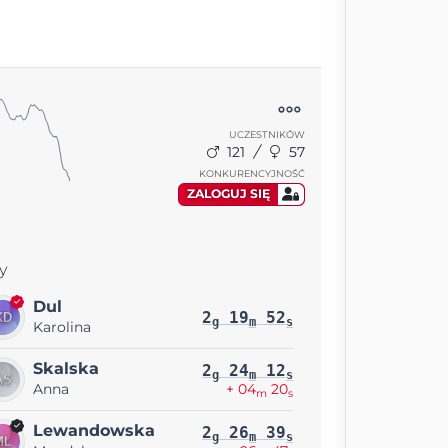
UCZESTNIKÓW
121
57
KONKURENCYJNOŚĆ
ZALOGUJ SIĘ
y
Dul
2
19
52
g
m
s
Karolina
Skalska
2
24
12
g
m
s
Anna
+ 04
20
m
s
Lewandowska
2
26
39
g
m
s