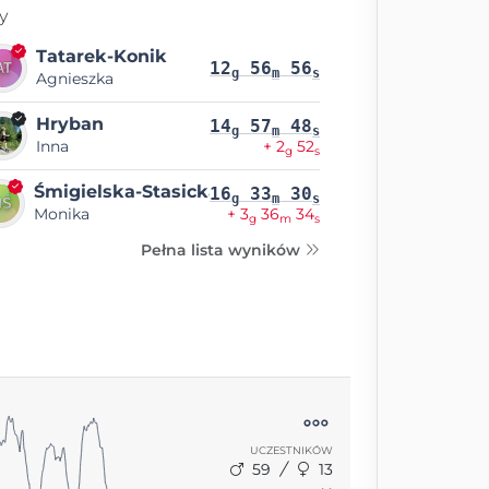
y
Tatarek-Konik
12
56
56
g
m
s
Agnieszka
Hryban
14
57
48
g
m
s
Inna
+ 2
52
g
s
Śmigielska-Stasicka
16
33
30
g
m
s
Monika
+ 3
36
34
g
m
s
Pełna lista wyników
UCZESTNIKÓW
59
13