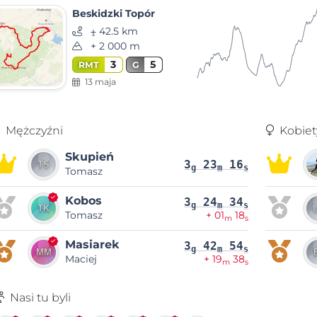
Beskidzki Topór
⨦ 42.5 km
+ 2 000 m
3
5
RMT
G
13 maja
Mężczyźni
Kobiet
Skupień
3
23
16
g
m
s
Tomasz
Kobos
3
24
34
g
m
s
Tomasz
+ 01
18
m
s
Masiarek
3
42
54
g
m
s
Maciej
+ 19
38
m
s
Nasi tu byli