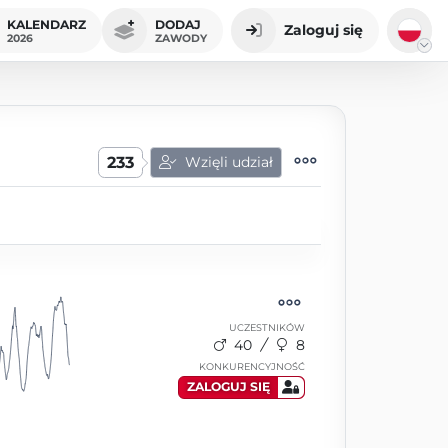
KALENDARZ
DODAJ
Zaloguj się
2026
ZAWODY
233
Wzięli udział
UCZESTNIKÓW
40
8
KONKURENCYJNOŚĆ
ZALOGUJ SIĘ