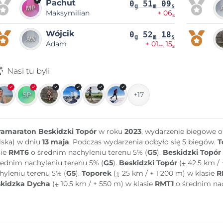
Pachut
0
51
09
g
m
s
Maksymilian
+ 06
s
Wójcik
0
52
18
g
m
s
Adam
+ 01
15
m
s
Nasi tu byli
+17
ramaraton Beskidzki Topór
w roku
2023
, wydarzenie biegowe 
lska) w dniu
13 maja
. Podczas wydarzenia odbyło się 5 biegów.
T
sie
RMT6
o średnim nachyleniu terenu 5% (
G5
).
Beskidzki Topór 
rednim nachyleniu terenu 5% (
G5
).
Beskidzki Topór
(⨦ 42.5 km / 
hyleniu terenu 5% (
G5
).
Toporek
(⨦ 25 km / + 1 200 m) w klasie
R
kidzka Dycha
(⨦ 10.5 km / + 550 m) w klasie
RMT1
o średnim nac