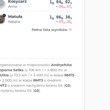
Kosycarz
1
04
02
g
m
s
Anna
+ 04
57
m
s
Matuła
1
06
30
g
m
s
Natalia
+ 07
25
m
s
Pełna lista wyników
organizowane w miejscowości
Andrychów
oporna Setka
(⨦ 106 km / + 4 800 m) w
Ultra
(⨦ 73.5 km / + 3 400 m) w klasie
RMT5
+ 2 000 m) w klasie
RMT3
o średnim
MT2
o średnim nachyleniu terenu 5% (
G5
).
hyleniu terenu 5% (
G5
).