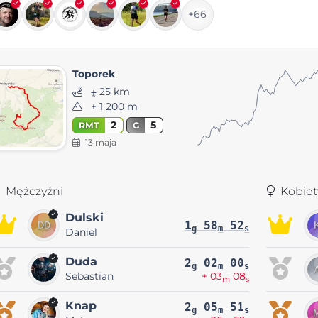
+66
Toporek
⨦ 25 km
+ 1 200 m
2
5
RMT
G
13 maja
Mężczyźni
Kobiet
Dulski
1
58
52
g
m
s
Daniel
Duda
2
02
00
g
m
s
Sebastian
+ 03
08
m
s
Knap
2
05
51
g
m
s