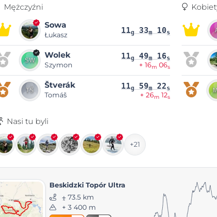
Mężczyźni
Kobiet
Sowa
11
33
10
g
m
s
Łukasz
Wolek
11
49
16
g
m
s
Szymon
+ 16
06
m
s
Štverák
11
59
22
g
m
s
Tomáš
+ 26
12
m
s
Nasi tu byli
+21
Beskidzki Topór Ultra
⨦ 73.5 km
+ 3 400 m