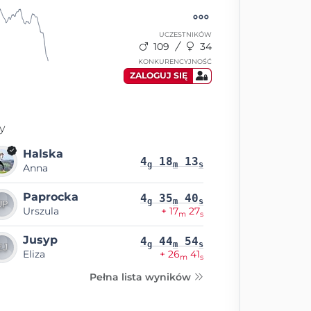
UCZESTNIKÓW
109
34
KONKURENCYJNOŚĆ
ZALOGUJ SIĘ
y
Halska
4
18
13
g
m
s
Anna
Paprocka
4
35
40
g
m
s
Urszula
+ 17
27
m
s
Jusyp
4
44
54
g
m
s
Eliza
+ 26
41
m
s
Pełna lista wyników