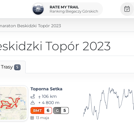
RATE MY TRAIL
Ranking Biegaczy Górskich
maraton Beskidzki Topór 2023
skidzki Topór 2023
Trasy
5
Toporna Setka
⨦ 106 km
+ 4 800 m
6
5
RMT
G
13 maja