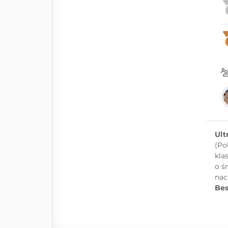
Ult
(Po
kla
o ś
nac
Bes