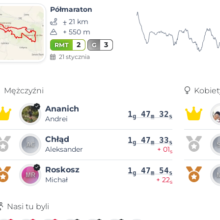
Półmaraton
⨦ 21 km
+ 550 m
2
3
RMT
G
21 stycznia
Mężczyźni
Kobiet
Ananich
1
47
32
g
m
s
Andrei
Chłąd
1
47
33
g
m
s
Aleksander
+ 01
s
Roskosz
1
47
54
g
m
s
Michał
+ 22
s
Nasi tu byli