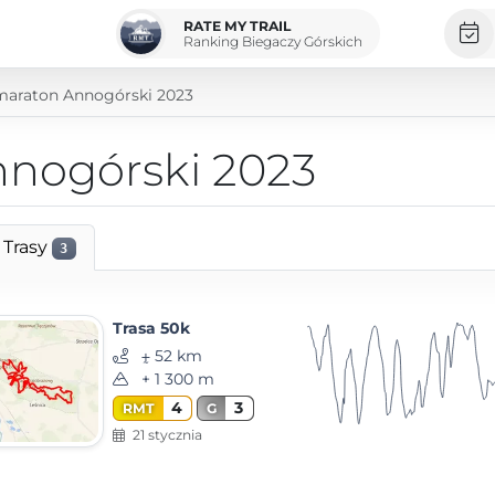
RATE MY TRAIL
Ranking Biegaczy Górskich
maraton Annogórski 2023
nnogórski 2023
Trasy
3
Trasa 50k
⨦ 52 km
+ 1 300 m
4
3
RMT
G
21 stycznia