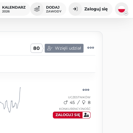
KALENDARZ
DODAJ
Zaloguj się
2026
ZAWODY
80
Wzięli udział
UCZESTNIKÓW
45
8
KONKURENCYJNOŚĆ
ZALOGUJ SIĘ