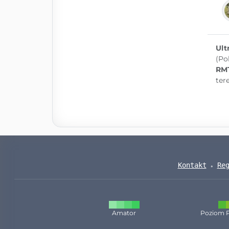
Ult
(Po
RM
ter
Kontakt
Re
Amator
Poziom 