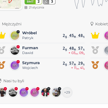
2
3
RMT
G
21 stycznia
Mężczyźni
Kobiet
Wróbel
2
45
48
g
m
s
Patryk
Furman
2
48
57
g
m
s
Dawid
+ 03
09
m
s
Szymura
2
57
29
g
m
s
Wojciech
+ 11
41
m
s
Nasi tu byli
+29