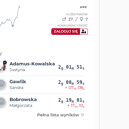
UCZESTNIKÓW
37
7
KONKURENCYJNOŚĆ
ZALOGUJ SIĘ
y
Adamus-Kowalska
2
01
51
g
m
s
Justyna
Gawlik
2
08
59
g
m
s
Sandra
+ 07
08
m
s
Bobrowska
2
19
01
g
m
s
Małgorzata
+ 17
10
m
s
Pełna lista wyników