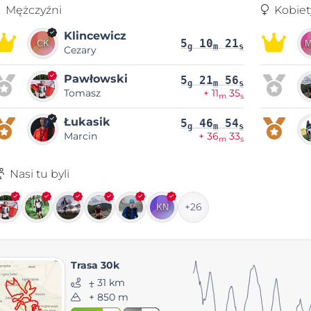
Mężczyźni
Kobiet
Klincewicz
5
10
21
g
m
s
Cezary
Pawłowski
5
21
56
g
m
s
Tomasz
+ 11
35
m
s
Łukasik
5
46
54
g
m
s
Marcin
+ 36
33
m
s
Nasi tu byli
+26
Trasa 30k
⨦ 31 km
+ 850 m