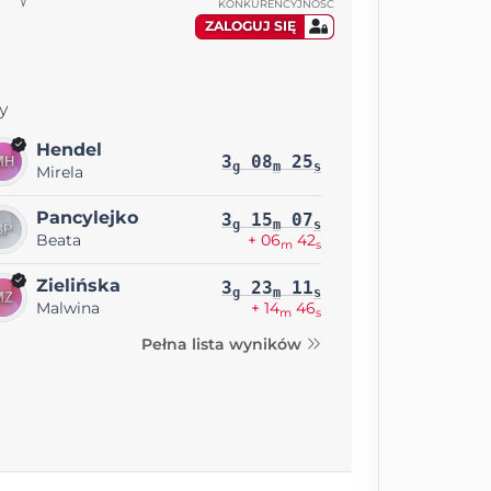
KONKURENCYJNOŚĆ
ZALOGUJ SIĘ
y
Hendel
3
08
25
g
m
s
Mirela
Pancylejko
3
15
07
g
m
s
Beata
+ 06
42
m
s
Zielińska
3
23
11
g
m
s
Malwina
+ 14
46
m
s
Pełna lista wyników