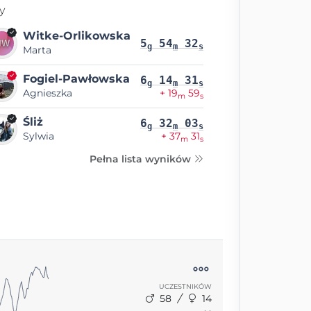
y
Witke-Orlikowska
5
54
32
g
m
s
Marta
Fogiel-Pawłowska
6
14
31
g
m
s
Agnieszka
+ 19
59
m
s
Śliż
6
32
03
g
m
s
Sylwia
+ 37
31
m
s
Pełna lista wyników
UCZESTNIKÓW
58
14