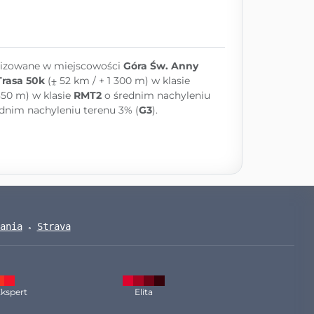
nizowane w miejscowości
Góra Św. Anny
Trasa 50k
(⨦ 52 km / + 1 300 m) w klasie
850 m) w klasie
RMT2
o średnim nachyleniu
dnim nachyleniu terenu 3% (
G3
).
ania
Strava
kspert
Elita