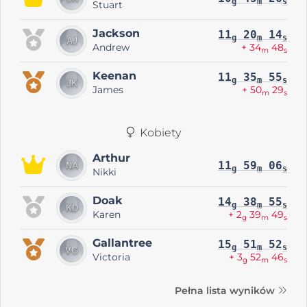
g
m
s
Stuart
Jackson
11
20
14
g
m
s
Andrew
+ 34
48
m
s
Keenan
11
35
55
g
m
s
James
+ 50
29
m
s
Kobiety
Arthur
11
59
06
g
m
s
Nikki
Doak
14
38
55
g
m
s
Karen
+ 2
39
49
g
m
s
Gallantree
15
51
52
g
m
s
Victoria
+ 3
52
46
g
m
s
Pełna lista wyników