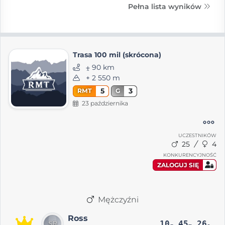
Pełna lista wyników
Trasa 100 mil (skrócona)
⨦ 90 km
+ 2 550 m
5
3
RMT
G
23 października
UCZESTNIKÓW
25
4
KONKURENCYJNOŚĆ
ZALOGUJ SIĘ
Mężczyźni
Ross
10
45
26