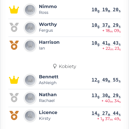
Nimmo
10
19
20
g
m
s
Ross
Worthy
10
37
29
g
m
s
Fergus
+ 18
09
m
s
Harrison
10
41
43
g
m
s
Ian
+ 22
23
m
s
Kobiety
Bennett
12
49
55
g
m
s
Ashleigh
Nathan
13
30
29
g
m
s
Rachael
+ 40
34
m
s
Licence
14
27
44
g
m
s
Kirsty
+ 1
37
49
g
m
s