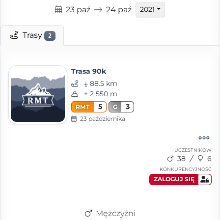
23 paź
24 paź
2021
Trasy
2
Trasa 90k
⨦ 88.5 km
+ 2 550 m
5
3
RMT
G
23 października
UCZESTNIKÓW
38
6
KONKURENCYJNOŚĆ
ZALOGUJ SIĘ
Mężczyźni