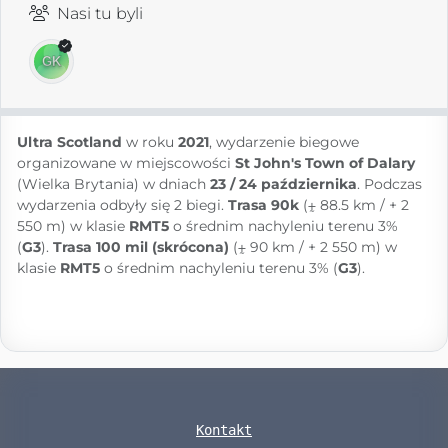
Nasi tu byli
Ultra Scotland
w roku
2021
, wydarzenie biegowe
organizowane w miejscowości
St John's Town of Dalary
(Wielka Brytania) w dniach
23 / 24 października
. Podczas
wydarzenia odbyły się 2 biegi.
Trasa 90k
(⨦ 88.5 km / + 2
550 m) w klasie
RMT5
o średnim nachyleniu terenu 3%
(
G3
).
Trasa 100 mil (skrócona)
(⨦ 90 km / + 2 550 m) w
klasie
RMT5
o średnim nachyleniu terenu 3% (
G3
).
Kontakt