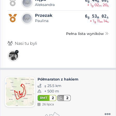
6
44
08
g
m
s
Aleksandra
+ 1
02
20
g
m
s
Przezak
6
53
02
g
m
s
Paulina
+ 1
11
14
g
m
s
Pełna lista wyników
Nasi tu byli
Półmaraton z hakiem
⨦ 25.5 km
+ 500 m
2
2
RMT
G
26 lipca