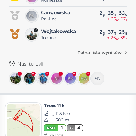
Łangowska
2
35
53
g
m
s
Paulina
+ 25
07
m
s
Wojtakowska
2
37
25
g
m
s
Joanna
+ 26
39
m
s
Pełna lista wyników
Nasi tu byli
+17
Trasa 10k
⨦ 11.5 km
+ 500 m
1
4
RMT
G
26 lipca