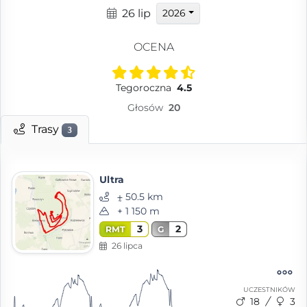
26 lip
2026
OCENA
Tegoroczna
4.5
Głosów
20
Trasy
3
Ultra
⨦ 50.5 km
+ 1 150 m
3
2
RMT
G
26 lipca
UCZESTNIKÓW
18
3