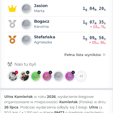
Jasion
1
04
20
g
m
s
Marta
Bogacz
1
07
35
g
m
s
Karolina
+ 03
15
m
s
Stefańska
1
09
56
g
m
s
Agnieszka
+ 05
36
m
s
Pełna lista wyników
Nasi tu byli
+1
Ultra Kamieńsk
w roku
2026
, wydarzenie biegowe
organizowane w miejscowości
Kamieńsk
(Polska) w dniu
26 lipca
. Podczas wydarzenia odbyły się 3 biegi.
Ultra
(⨦
50.5 km / + 1 150 m) w klasie
RMT3
o średnim nachyleniu