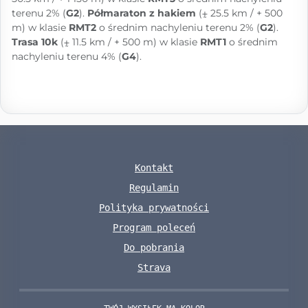
terenu 2% (
G2
).
Półmaraton z hakiem
(⨦ 25.5 km / + 500
m) w klasie
RMT2
o średnim nachyleniu terenu 2% (
G2
).
Trasa 10k
(⨦ 11.5 km / + 500 m) w klasie
RMT1
o średnim
nachyleniu terenu 4% (
G4
).
Kontakt
Regulamin
Polityka prywatności
Program poleceń
Do pobrania
Strava