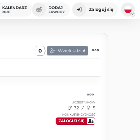
KALENDARZ
DODAJ
Zaloguj się
2026
ZAWODY
0
Wzięli udział
UCZESTNIKÓW
32
5
KONKURENCYJNOŚĆ
ZALOGUJ SIĘ