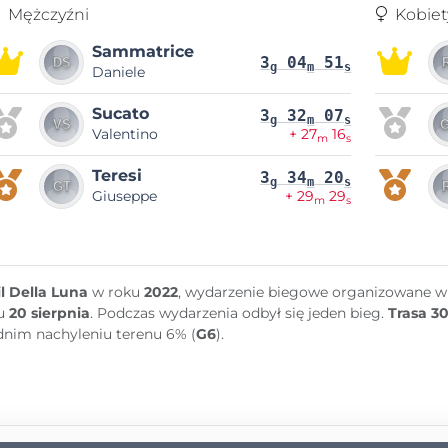
Mężczyźni
Kobiet
Sammatrice
3
04
51
g
m
s
Daniele
Sucato
3
32
07
g
m
s
Valentino
+ 27
16
m
s
Teresi
3
34
20
g
m
s
Giuseppe
+ 29
29
m
s
il Della Luna
w roku
2022
, wydarzenie biegowe organizowane 
u
20 sierpnia
. Podczas wydarzenia odbył się jeden bieg.
Trasa 3
dnim nachyleniu terenu 6% (
G6
).