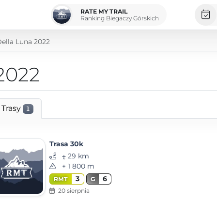
RATE MY TRAIL
Ranking Biegaczy Górskich
 Della Luna 2022
 2022
Trasy
1
Trasa 30k
⨦ 29 km
+ 1 800 m
3
6
RMT
G
20 sierpnia