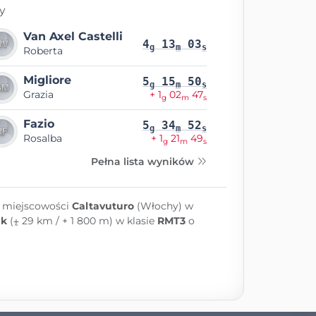
y
Van Axel Castelli
4
13
03
g
m
s
Roberta
Migliore
5
15
50
g
m
s
Grazia
+ 1
02
47
g
m
s
Fazio
5
34
52
g
m
s
Rosalba
+ 1
21
49
g
m
s
Pełna lista wyników
w miejscowości
Caltavuturo
(Włochy) w
0k
(⨦ 29 km / + 1 800 m) w klasie
RMT3
o