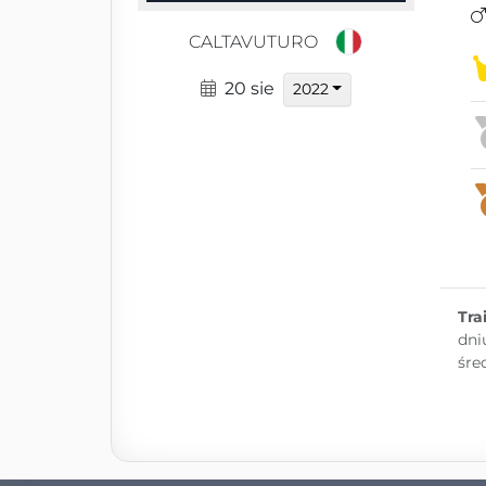
CALTAVUTURO
20 sie
2022
Tra
dni
śre