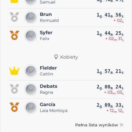
g
m
s
Samuel
Brun
1
41
56
g
m
s
Romuald
+ 02
s
Syfer
1
44
25
g
m
s
Felix
+ 02
31
m
s
Kobiety
Fielder
1
57
21
g
m
s
Caitlin
Debats
2
00
24
g
m
s
Ragna
+ 03
03
m
s
García
2
09
33
g
m
s
Laia Montoya
+ 12
12
m
s
Pełna lista wyników