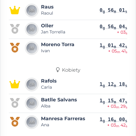
Raus
0
56
01
g
m
s
Raoul
Oller
0
56
04
g
m
s
Jan Torrella
+ 03
s
Moreno Torra
1
01
42
g
m
s
Ivan
+ 05
41
m
s
Kobiety
Rafols
1
12
18
g
m
s
Carla
Batlle Salvans
1
15
47
g
m
s
Alba
+ 03
29
m
s
Manresa Farreras
1
16
00
g
m
s
Ana
+ 03
42
m
s