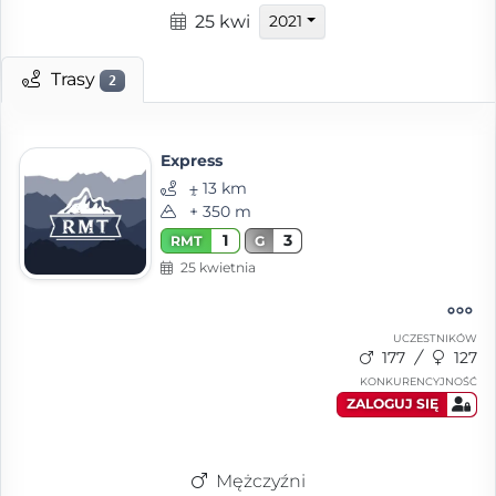
25 kwi
2021
Trasy
2
Express
⨦ 13 km
+ 350 m
1
3
RMT
G
25 kwietnia
UCZESTNIKÓW
177
127
KONKURENCYJNOŚĆ
ZALOGUJ SIĘ
Mężczyźni