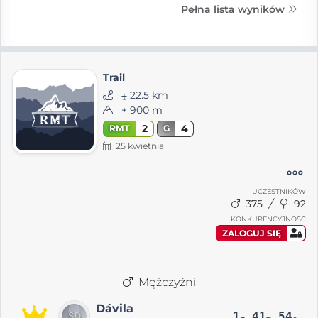
Pełna lista wyników
Trail
⨦ 22.5 km
+ 900 m
2
4
RMT
G
25 kwietnia
UCZESTNIKÓW
375
92
KONKURENCYJNOŚĆ
ZALOGUJ SIĘ
Mężczyźni
Dávila
1
41
54