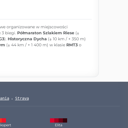
owe organizowane w miejscowości
 3 biegi.
Półmaraton Szlakiem Riese
(⨦
G3
).
Historyczna Dycha
(⨦ 10 km / + 350 m)
zym
(⨦ 44 km / + 1 400 m) w klasie
RMT3
o
ania
Strava
kspert
Elita