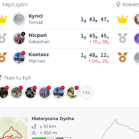
Mężczyźni
Kobiet
Kyncl
1
43
47
g
m
s
Tomáš
Nicpoń
1
45
45
g
m
s
Sebastian
+ 01
58
m
s
Kostasz
1
48
12
g
m
s
Mariusz
+ 04
25
m
s
Nasi tu byli
+32
Historyczna Dycha
⨦ 10 km
+ 350 m