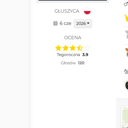
GŁUSZYCA
6 cze
2026
OCENA
Tegoroczna
3.9
Głosów
120