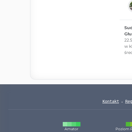
Sud
Głu
22.
w k
śre
Kontakt
Re
Amator
Poziom 