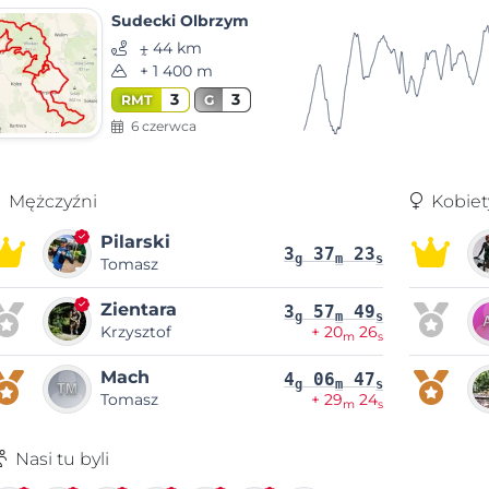
Sudecki Olbrzym
⨦ 44 km
+ 1 400 m
3
3
RMT
G
6 czerwca
Mężczyźni
Kobiet
Pilarski
3
37
23
g
m
s
Tomasz
Zientara
3
57
49
g
m
s
Krzysztof
+ 20
26
m
s
Mach
4
06
47
g
m
s
Tomasz
+ 29
24
m
s
Nasi tu byli