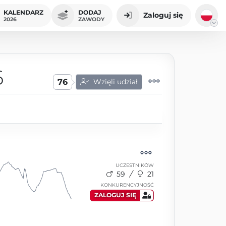
KALENDARZ
DODAJ
Zaloguj się
2026
ZAWODY
6
76
Wzięli udział
UCZESTNIKÓW
59
21
KONKURENCYJNOŚĆ
ZALOGUJ SIĘ