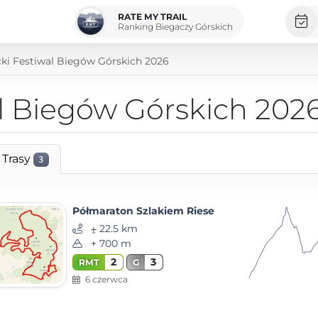
RATE MY TRAIL
Ranking Biegaczy Górskich
ki Festiwal Biegów Górskich 2026
l Biegów Górskich 202
Trasy
3
Półmaraton Szlakiem Riese
⨦ 22.5 km
+ 700 m
2
3
RMT
G
6 czerwca