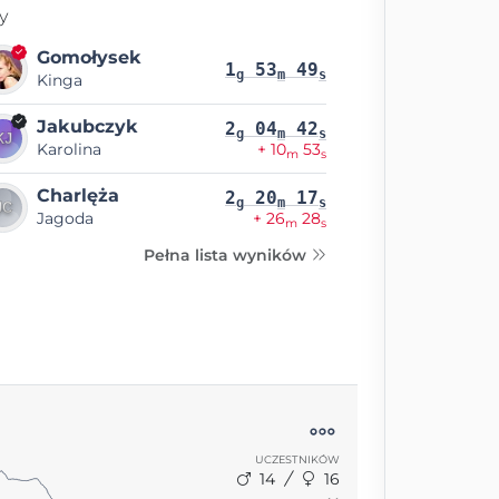
y
Gomołysek
1
53
49
g
m
s
Kinga
Jakubczyk
2
04
42
g
m
s
Karolina
+ 10
53
m
s
Charlęża
2
20
17
g
m
s
Jagoda
+ 26
28
m
s
Pełna lista wyników
UCZESTNIKÓW
14
16