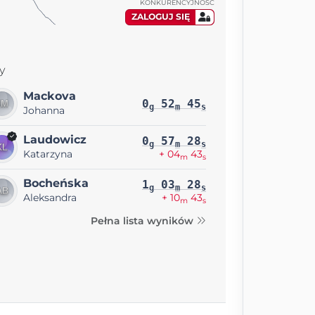
KONKURENCYJNOŚĆ
ZALOGUJ SIĘ
y
Mackova
0
52
45
g
m
s
Johanna
Laudowicz
0
57
28
g
m
s
Katarzyna
+ 04
43
m
s
Bocheńska
1
03
28
g
m
s
Aleksandra
+ 10
43
m
s
Pełna lista wyników