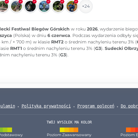
+24
ecki Festiwal Biegów Górskich
w roku
2026
, wydarzenie bieg
szyca
(Polska) w dniu
6 czerwca
. Podczas wydarzenia odbyły się
5 km / + 700 m) w klasie
RMT2
o średnim nachyleniu terenu 3% (
lasie
RMT1
o średnim nachyleniu terenu 3% (
G3
).
Sudecki Olbr
dnim nachyleniu terenu 3% (
G3
).
gulamin
Polityka prywatności
Program poleceń
Do pobr
TWÓJ WYSIŁEK MA KOLOR
Podstawowy
Poziom Zaawansowany
Poziom E