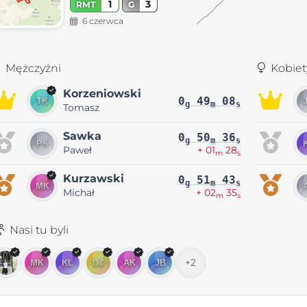
1
3
RMT
G
6 czerwca
Mężczyźni
Kobiet
Korzeniowski
0
49
08
g
m
s
Tomasz
Sawka
0
50
36
g
m
s
Paweł
+ 01
28
m
s
Kurzawski
0
51
43
g
m
s
Michał
+ 02
35
m
s
Nasi tu byli
+2