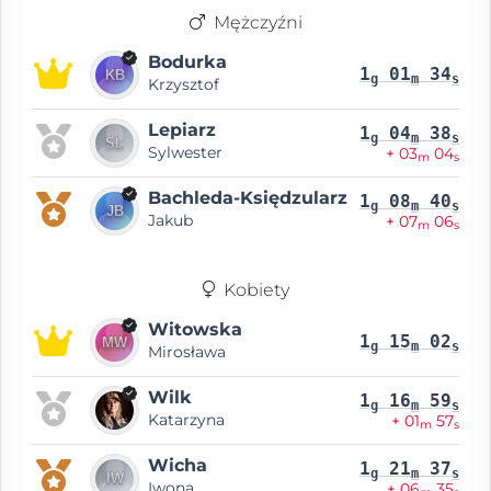
Mężczyźni
Bodurka
1
01
34
g
m
s
Krzysztof
Lepiarz
1
04
38
g
m
s
Sylwester
+ 03
04
m
s
Bachleda-Księdzularz
1
08
40
g
m
s
Jakub
+ 07
06
m
s
Kobiety
Witowska
1
15
02
g
m
s
Mirosława
Wilk
1
16
59
g
m
s
Katarzyna
+ 01
57
m
s
Wicha
1
21
37
g
m
s
Iwona
+ 06
35