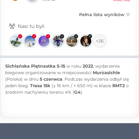
m
s
Pełna lista wyników
Nasi tu byli
+26
Sichlańska Piętnastka S-15
w roku
2022
, wydarzenie
biegowe organizowane w miejscowości
Murzasichle
(Polska) w dniu
5 czerwca
. Podczas wydarzenia odbył się
jeden bieg.
Trasa 15k
(⨦ 16 km / + 650 m) w klasie
RMT2
o
średnim nachyleniu terenu 4% (
G4
).