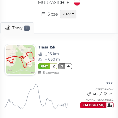
MURZASICHLE
5 cze
2022
Trasy
1
Trasa 15k
⨦ 16 km
+ 650 m
2
4
RMT
G
5 czerwca
UCZESTNIKÓW
48
29
KONKURENCYJNOŚĆ
ZALOGUJ SIĘ