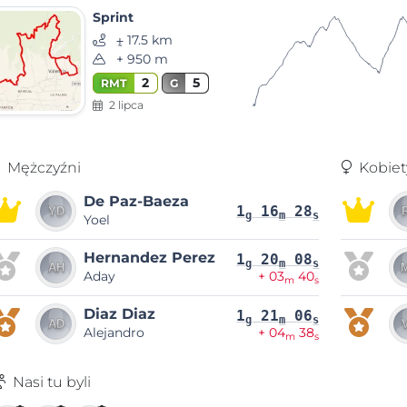
Sprint
⨦ 17.5 km
+ 950 m
2
5
RMT
G
2 lipca
Mężczyźni
Kobiet
De Paz-Baeza
1
16
28
g
m
s
Yoel
Hernandez Perez
1
20
08
g
m
s
Aday
+ 03
40
m
s
Diaz Diaz
1
21
06
g
m
s
Alejandro
+ 04
38
m
s
Nasi tu byli