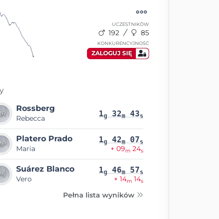
UCZESTNIKÓW
192
85
KONKURENCYJNOŚĆ
ZALOGUJ SIĘ
y
Rossberg
1
32
43
g
m
s
Rebecca
Platero Prado
1
42
07
g
m
s
Maria
+ 09
24
m
s
Suárez Blanco
1
46
57
g
m
s
Vero
+ 14
14
m
s
Pełna lista wyników