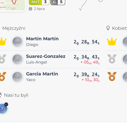
3
5
RMT
G
2 lipca
Mężczyźni
Kobiet
Martín Martín
2
28
54
g
m
s
Diego
Suarez-Gonzalez
2
34
43
g
m
s
Luis-Angel
+ 05
49
m
s
Garcia Martin
2
39
24
g
m
s
Yaco
+ 10
30
m
s
Nasi tu byli