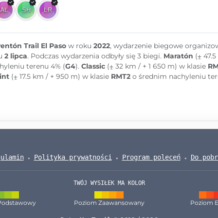
entón Trail El Paso
w roku
2022
, wydarzenie biegowe organiz
u
2 lipca
. Podczas wydarzenia odbyły się 3 biegi.
Maratón
(⨦ 47.5
hyleniu terenu 4% (
G4
).
Classic
(⨦ 32 km / + 1 650 m) w klasie
RM
int
(⨦ 17.5 km / + 950 m) w klasie
RMT2
o średnim nachyleniu ter
gulamin
Polityka prywatności
Program poleceń
Do pobr
TWÓJ WYSIŁEK MA KOLOR
Podstawowy
Poziom Zaawansowany
Poziom E