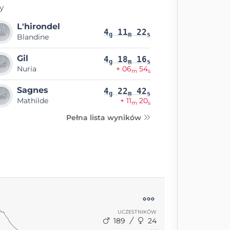
y
L'hirondel
4
11
22
g
m
s
Blandine
Gil
4
18
16
g
m
s
Nuria
+ 06
54
m
s
Sagnes
4
22
42
g
m
s
Mathilde
+ 11
20
m
s
Pełna lista wyników
UCZESTNIKÓW
189
24