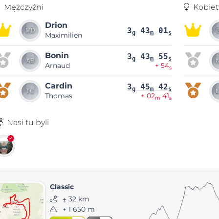
Mężczyźni
Kobiet
Drion
3
43
01
g
m
s
Maximilien
Bonin
3
43
55
g
m
s
Arnaud
+ 54
s
Cardin
3
45
42
g
m
s
Thomas
+ 02
41
m
s
Nasi tu byli
Classic
⨦ 32 km
+ 1 650 m