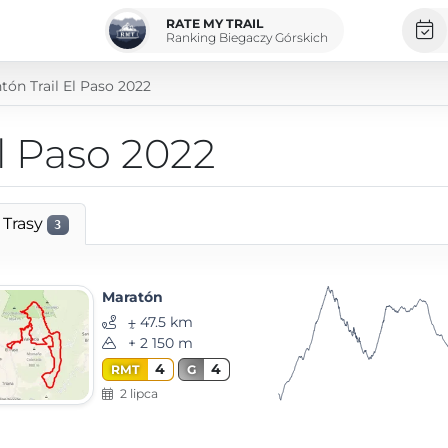
RATE MY TRAIL
Ranking Biegaczy Górskich
tón Trail El Paso 2022
l Paso 2022
Trasy
3
Maratón
⨦ 47.5 km
+ 2 150 m
4
4
RMT
G
2 lipca