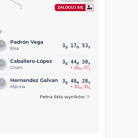
KONKURENCYJNOŚĆ
ZALOGUJ SIĘ
y
Padrón Vega
3
17
53
g
m
s
Elsa
Caballero-López
3
44
30
g
m
s
Chani
+ 26
37
m
s
Hernandez Galvan
3
48
28
g
m
s
Marina
+ 30
35
m
s
Pełna lista wyników