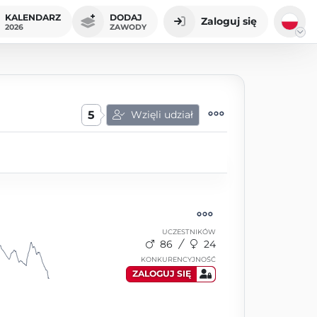
KALENDARZ
DODAJ
Zaloguj się
2026
ZAWODY
5
Wzięli udział
UCZESTNIKÓW
86
24
KONKURENCYJNOŚĆ
ZALOGUJ SIĘ