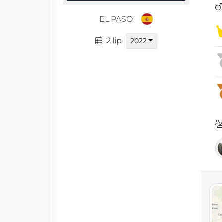
EL PASO
2 lip
2022