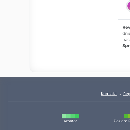
Rev
dni
nac
Spr
Kontakt
Re
Amator
Poziom 