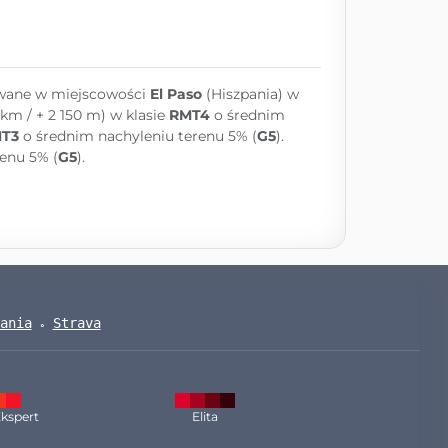
owane w miejscowości
El Paso
(Hiszpania) w
 km / + 2 150 m) w klasie
RMT4
o średnim
T3
o średnim nachyleniu terenu 5% (
G5
).
enu 5% (
G5
).
ania
Strava
kspert
Elita