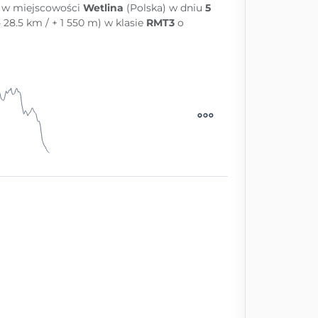
e w miejscowości
Wetlina
(Polska) w dniu
5
 28.5 km / + 1 550 m) w klasie
RMT3
o