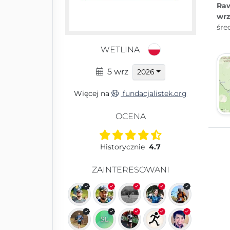
Raw
wrz
śre
WETLINA
5 wrz
2026
Więcej na
fundacjalistek.org
OCENA
Historycznie
4.7
ZAINTERESOWANI