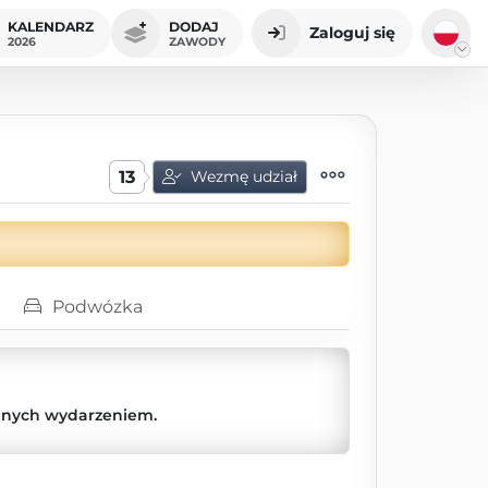
KALENDARZ
DODAJ
Zaloguj się
2026
ZAWODY
13
Wezmę udział
Podwózka
anych wydarzeniem.