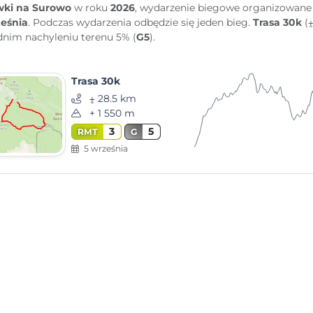
ki na Surowo
w roku
2026
, wydarzenie biegowe organizowan
eśnia
. Podczas wydarzenia odbędzie się jeden bieg.
Trasa 30k
(⨦
dnim nachyleniu terenu 5% (
G5
).
Trasa 30k
⨦ 28.5 km
+ 1 550 m
3
5
RMT
G
5 września