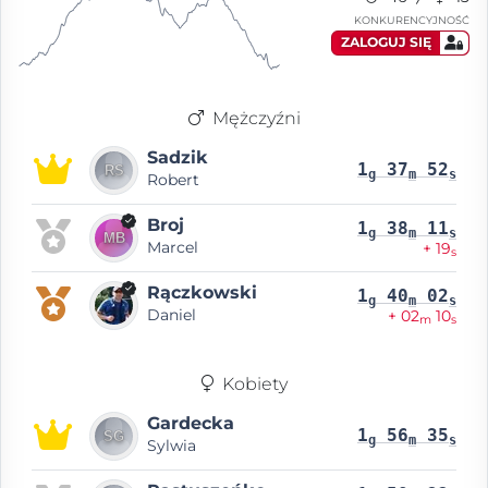
KONKURENCYJNOŚĆ
ZALOGUJ SIĘ
Mężczyźni
Sadzik
1
37
52
g
m
s
Robert
Broj
1
38
11
g
m
s
Marcel
+ 19
s
Rączkowski
1
40
02
g
m
s
Daniel
+ 02
10
m
s
Kobiety
Gardecka
1
56
35
g
m
s
Sylwia