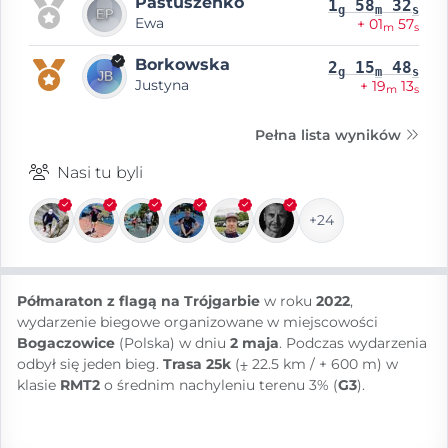
Pastuszeńko
1
58
32
g
m
s
Ewa
+ 01
57
m
s
Borkowska
2
15
48
g
m
s
Justyna
+ 19
13
m
s
Pełna lista wyników
Nasi tu byli
+24
Półmaraton z flagą na Trójgarbie
w roku
2022
,
wydarzenie biegowe organizowane w miejscowości
Bogaczowice
(Polska) w dniu
2 maja
. Podczas wydarzenia
odbył się jeden bieg.
Trasa 25k
(⨦ 22.5 km / + 600 m) w
klasie
RMT2
o średnim nachyleniu terenu 3% (
G3
).