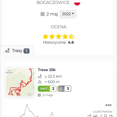
BOGACZOWICE
2 maj
2022
OCENA
Historycznie
4.6
Trasy
1
Trasa 25k
⨦ 22.5 km
+ 600 m
2
3
RMT
G
2 maja
UCZESTNIKÓW
46
13