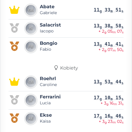
Abate
11
33
51
g
m
s
Gabriele
Salacrist
13
38
58
g
m
s
Iacopo
+ 2
05
07
g
m
s
Bongio
13
41
41
g
m
s
Fabio
+ 2
07
50
g
m
s
Kobiety
Roehrl
13
53
44
g
m
s
Caroline
Ferrarini
17
10
15
g
m
s
Lucia
+ 3
16
31
g
m
s
Ekse
17
16
46
g
m
s
Kaisa
+ 3
23
02
g
m
s