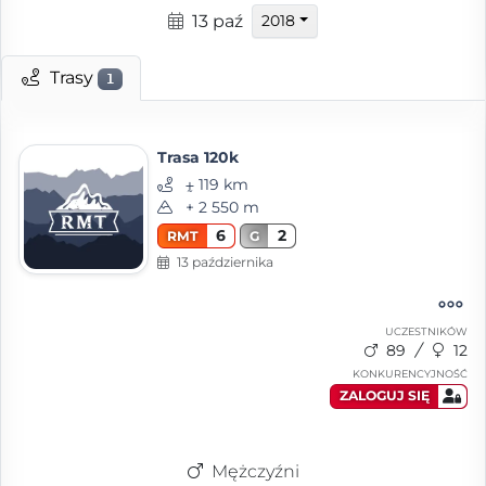
13 paź
2018
Trasy
1
Trasa 120k
⨦ 119 km
+ 2 550 m
6
2
RMT
G
13 października
UCZESTNIKÓW
89
12
KONKURENCYJNOŚĆ
ZALOGUJ SIĘ
Mężczyźni