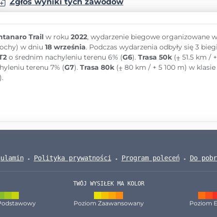
Zgłoś wyniki tych zawodów
tanaro Trail
w roku
2022
, wydarzenie biegowe organizowane 
ochy) w dniu
18 września
. Podczas wydarzenia odbyły się 3 bieg
T2
o średnim nachyleniu terenu 6% (
G6
).
Trasa 50k
(⨦ 51.5 km / 
hyleniu terenu 7% (
G7
).
Trasa 80k
(⨦ 80 km / + 5 100 m) w klasi
).
gulamin
Polityka prywatności
Program poleceń
Do pobr
TWÓJ WYSIŁEK MA KOLOR
Podstawowy
Poziom Zaawansowany
Poziom E