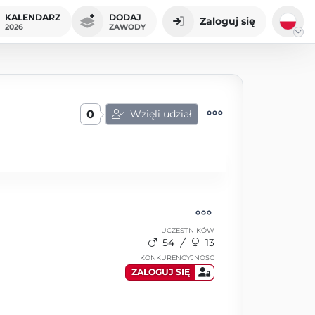
KALENDARZ
DODAJ
Zaloguj się
2026
ZAWODY
0
Wzięli udział
UCZESTNIKÓW
54
13
KONKURENCYJNOŚĆ
ZALOGUJ SIĘ