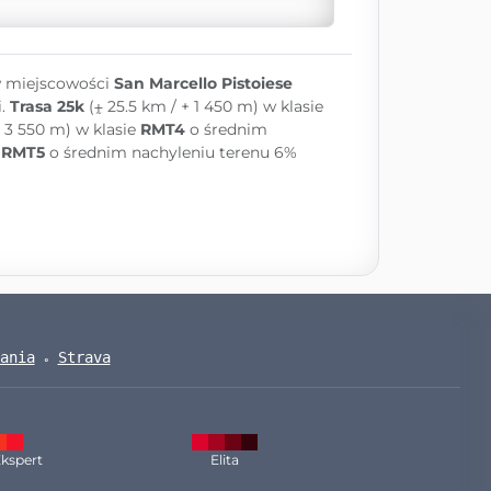
w miejscowości
San Marcello Pistoiese
i.
Trasa 25k
(⨦ 25.5 km / + 1 450 m) w klasie
+ 3 550 m) w klasie
RMT4
o średnim
e
RMT5
o średnim nachyleniu terenu 6%
ania
Strava
kspert
Elita