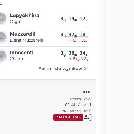
y
Lepyokhina
3
19
12
g
m
s
Olga
Muzzarelli
3
32
18
g
m
s
Elena Muzzarelli
+ 13
06
m
s
Innocenti
3
38
34
g
m
s
Chiara
+ 19
22
m
s
Pełna lista wyników
UCZESTNIKÓW
41
9
KONKURENCYJNOŚĆ
ZALOGUJ SIĘ