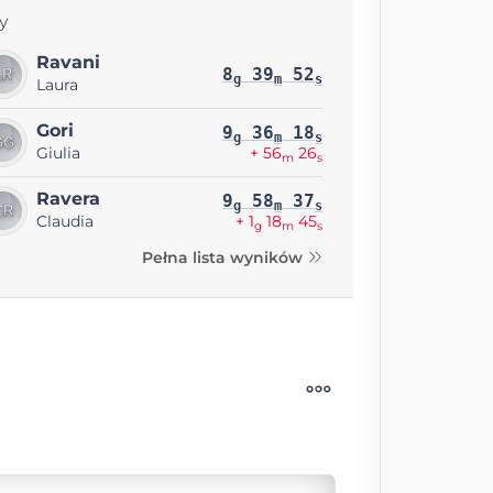
y
Ravani
8
39
52
g
m
s
Laura
Gori
9
36
18
g
m
s
Giulia
+ 56
26
m
s
Ravera
9
58
37
g
m
s
Claudia
+ 1
18
45
g
m
s
Pełna lista wyników