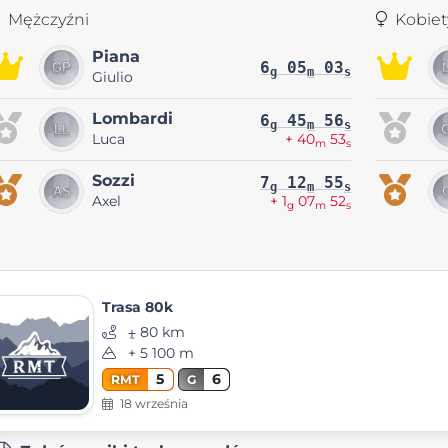
Mężczyźni
Kobiet
Piana
6
05
03
g
m
s
Giulio
Lombardi
6
45
56
g
m
s
Luca
+ 40
53
m
s
Sozzi
7
12
55
g
m
s
Axel
+ 1
07
52
g
m
s
Trasa 80k
⨦ 80 km
+ 5 100 m
5
6
RMT
G
18 września