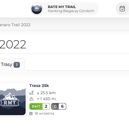
RATE MY TRAIL
Ranking Biegaczy Górskich
naro Trail 2022
 2022
Trasy
3
Trasa 25k
⨦ 25.5 km
+ 1 450 m
2
6
RMT
G
18 września