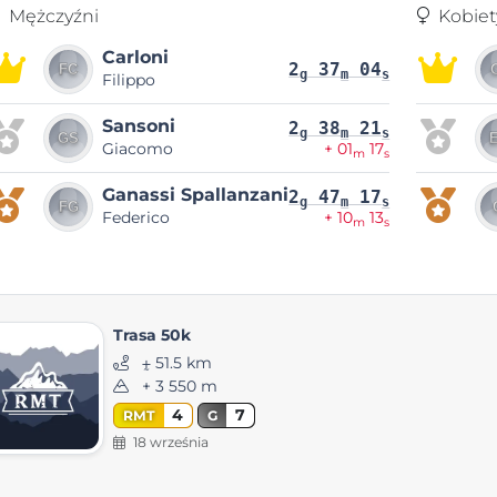
Mężczyźni
Kobiet
Carloni
2
37
04
g
m
s
Filippo
Sansoni
2
38
21
g
m
s
Giacomo
+ 01
17
m
s
Ganassi Spallanzani
2
47
17
g
m
s
Federico
+ 10
13
m
s
Trasa 50k
⨦ 51.5 km
+ 3 550 m
4
7
RMT
G
18 września