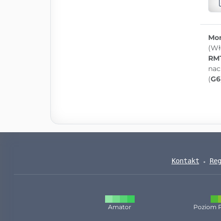
Mon
(Wł
RM
nac
(
G6
Kontakt
Re
Amator
Poziom 