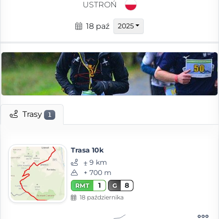
USTROŃ
18 paź
2025
Trasy
1
Trasa 10k
⨦ 9 km
+ 700 m
1
8
RMT
G
18 października