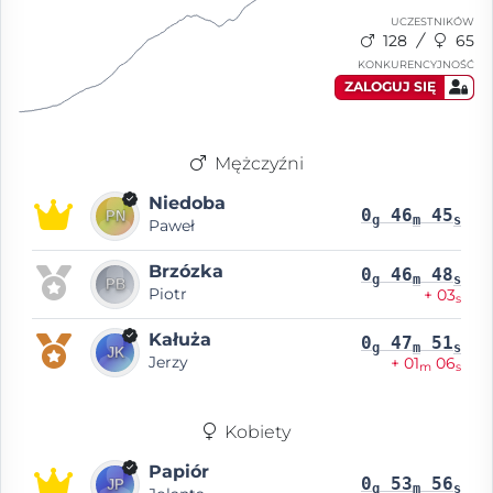
UCZESTNIKÓW
128
65
KONKURENCYJNOŚĆ
ZALOGUJ SIĘ
Mężczyźni
Niedoba
0
46
45
g
m
s
Paweł
Brzózka
0
46
48
g
m
s
Piotr
+ 03
s
Kałuża
0
47
51
g
m
s
Jerzy
+ 01
06
m
s
Kobiety
Papiór
0
53
56
g
m
s