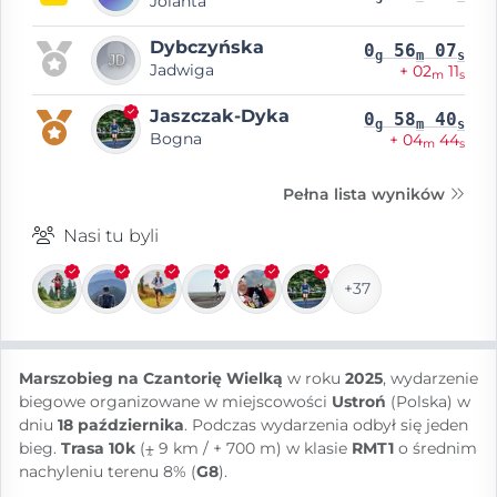
Jolanta
Dybczyńska
0
56
07
g
m
s
Jadwiga
+ 02
11
m
s
Jaszczak-Dyka
0
58
40
g
m
s
Bogna
+ 04
44
m
s
Pełna lista wyników
Nasi tu byli
+37
Marszobieg na Czantorię Wielką
w roku
2025
, wydarzenie
biegowe organizowane w miejscowości
Ustroń
(Polska) w
dniu
18 października
. Podczas wydarzenia odbył się jeden
bieg.
Trasa 10k
(⨦ 9 km / + 700 m) w klasie
RMT1
o średnim
nachyleniu terenu 8% (
G8
).