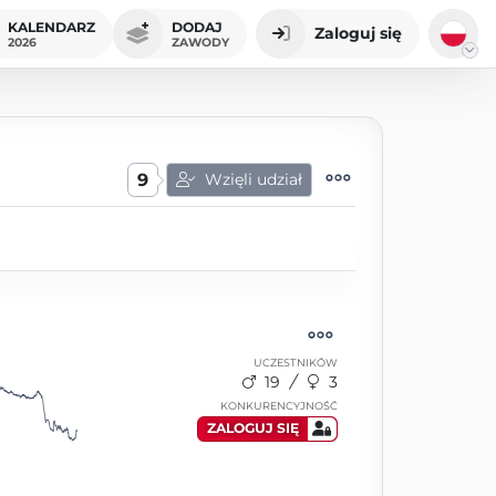
KALENDARZ
DODAJ
Zaloguj się
2026
ZAWODY
9
Wzięli udział
UCZESTNIKÓW
19
3
KONKURENCYJNOŚĆ
ZALOGUJ SIĘ