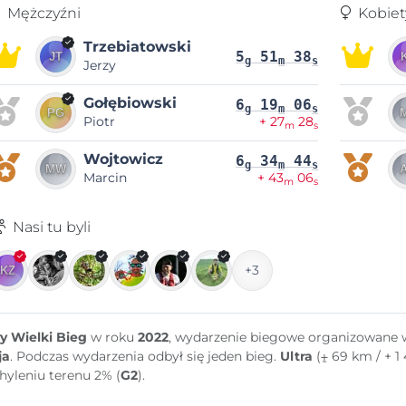
Mężczyźni
Kobiet
Trzebiatowski
5
51
38
g
m
s
Jerzy
Gołębiowski
6
19
06
g
m
s
Piotr
+ 27
28
m
s
Wojtowicz
6
34
44
g
m
s
Marcin
+ 43
06
m
s
Nasi tu byli
+3
y Wielki Bieg
w roku
2022
, wydarzenie biegowe organizowane
ja
. Podczas wydarzenia odbył się jeden bieg.
Ultra
(⨦ 69 km / + 1
hyleniu terenu 2% (
G2
).