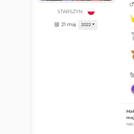
STARSZYN
21 maj
2022
Mał
ma
nac