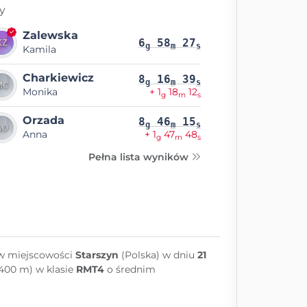
y
Zalewska
6
58
27
g
m
s
Kamila
Charkiewicz
8
16
39
g
m
s
Monika
+ 1
18
12
g
m
s
Orzada
8
46
15
g
m
s
Anna
+ 1
47
48
g
m
s
Pełna lista wyników
 w miejscowości
Starszyn
(Polska) w dniu
21
 400 m) w klasie
RMT4
o średnim