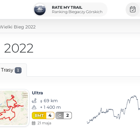
RATE MY TRAIL
Ranking Biegaczy Górskich
Wielki Bieg 2022
g 2022
Trasy
1
Ultra
⨦ 69 km
+ 1 400 m
4
2
RMT
G
21 maja