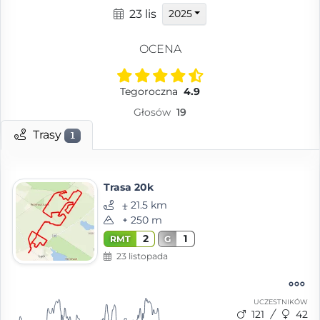
23 lis
2025
OCENA
Tegoroczna
4.9
Głosów
19
Trasy
1
Trasa 20k
⨦ 21.5 km
+ 250 m
2
1
RMT
G
23 listopada
UCZESTNIKÓW
121
42