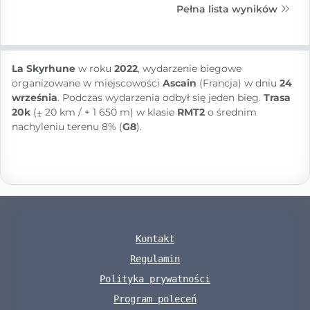
Pełna lista wyników
La Skyrhune
w roku
2022
, wydarzenie biegowe
organizowane w miejscowości
Ascain
(Francja) w dniu
24
września
. Podczas wydarzenia odbył się jeden bieg.
Trasa
20k
(⨦ 20 km / + 1 650 m) w klasie
RMT2
o średnim
nachyleniu terenu 8% (
G8
).
Kontakt
Regulamin
Polityka prywatności
Program poleceń