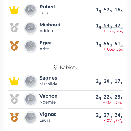
Robert
1
52
16
g
m
s
Loïc
Michaud
1
54
42
g
m
s
Adrien
+ 02
26
m
s
Egea
1
55
51
g
m
s
Aritz
+ 03
35
m
s
Kobiety
Sagnes
2
20
17
g
m
s
Mathilde
Vachon
2
22
23
g
m
s
Noemie
+ 02
06
m
s
Vignot
2
27
24
g
m
s
Laura
+ 07
07
m
s