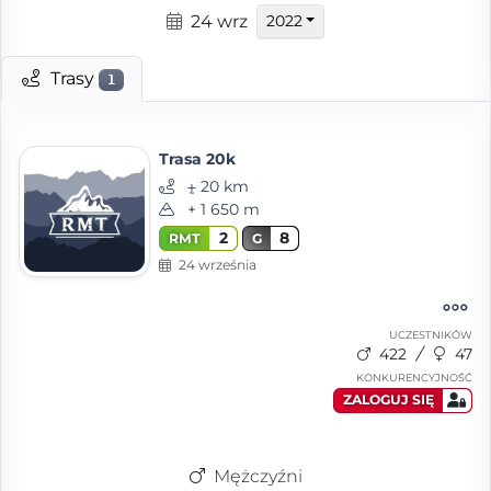
24 wrz
2022
Trasy
1
Trasa 20k
⨦ 20 km
+ 1 650 m
2
8
RMT
G
24 września
UCZESTNIKÓW
422
47
KONKURENCYJNOŚĆ
ZALOGUJ SIĘ
Mężczyźni