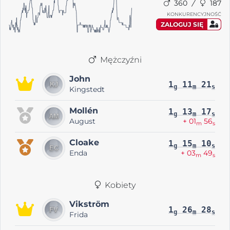
360
187
KONKURENCYJNOŚĆ
ZALOGUJ SIĘ
Mężczyźni
John
1
11
21
g
m
s
Kingstedt
Mollén
1
13
17
g
m
s
August
+ 01
56
m
s
Cloake
1
15
10
g
m
s
Enda
+ 03
49
m
s
Kobiety
Vikström
1
26
28
g
m
s
Frida