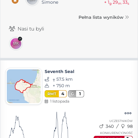
Simone
+ 1
29
33
g
m
s
Pełna lista wyników
Nasi tu byli
Seventh Seal
⨦ 57.5 km
+ 750 m
4
1
RMT
G
1 listopada
UCZESTNIKÓW
340
98
KONKURENCYJNOŚĆ