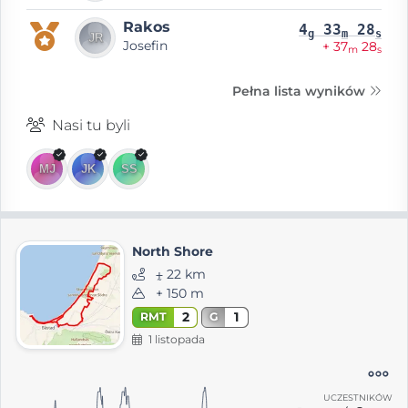
Rakos
4
33
28
g
m
s
Josefin
+ 37
28
m
s
Pełna lista wyników
Nasi tu byli
North Shore
⨦ 22 km
+ 150 m
2
1
RMT
G
1 listopada
UCZESTNIKÓW