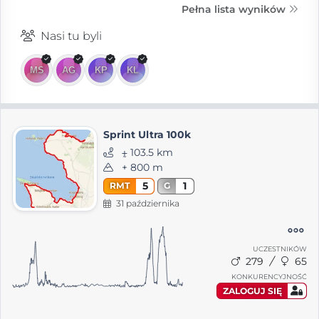
Pełna lista wyników
Nasi tu byli
Sprint Ultra 100k
⨦ 103.5 km
+ 800 m
5
1
RMT
G
31 października
UCZESTNIKÓW
279
65
KONKURENCYJNOŚĆ
ZALOGUJ SIĘ