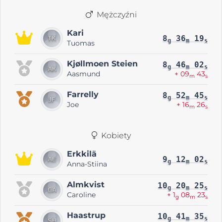
Mężczyźni
Kari
8
36
19
g
m
s
Tuomas
Kjøllmoen Steien
8
46
02
g
m
s
Aasmund
+ 09
43
m
s
Farrelly
8
52
45
g
m
s
Joe
+ 16
26
m
s
Kobiety
Erkkilä
9
12
02
g
m
s
Anna-Stiina
Almkvist
10
20
25
g
m
s
Caroline
+ 1
08
23
g
m
s
Haastrup
10
41
35
g
m
s