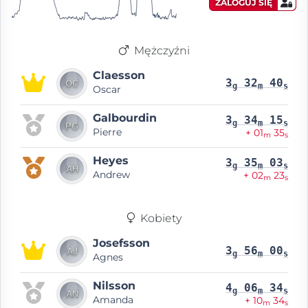
ZALOGUJ SIĘ
Mężczyźni
Claesson
3
32
40
g
m
s
Oscar
Galbourdin
3
34
15
g
m
s
Pierre
+ 01
35
m
s
Heyes
3
35
03
g
m
s
Andrew
+ 02
23
m
s
Kobiety
Josefsson
3
56
00
g
m
s
Agnes
Nilsson
4
06
34
g
m
s
Amanda
+ 10
34
m
s