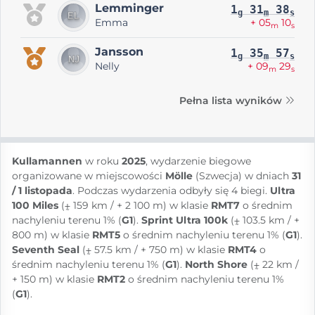
Lemminger
1
31
38
g
m
s
Emma
+ 05
10
m
s
Jansson
1
35
57
g
m
s
Nelly
+ 09
29
m
s
Pełna lista wyników
Kullamannen
w roku
2025
, wydarzenie biegowe
organizowane w miejscowości
Mölle
(Szwecja) w dniach
31
/ 1 listopada
. Podczas wydarzenia odbyły się 4 biegi.
Ultra
100 Miles
(⨦ 159 km / + 2 100 m) w klasie
RMT7
o średnim
nachyleniu terenu 1% (
G1
).
Sprint Ultra 100k
(⨦ 103.5 km / +
800 m) w klasie
RMT5
o średnim nachyleniu terenu 1% (
G1
).
Seventh Seal
(⨦ 57.5 km / + 750 m) w klasie
RMT4
o
średnim nachyleniu terenu 1% (
G1
).
North Shore
(⨦ 22 km /
+ 150 m) w klasie
RMT2
o średnim nachyleniu terenu 1%
(
G1
).