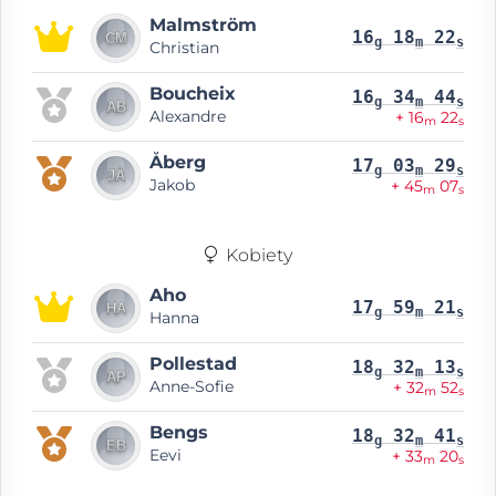
Malmström
16
18
22
g
m
s
Christian
Boucheix
16
34
44
g
m
s
Alexandre
+ 16
22
m
s
Åberg
17
03
29
g
m
s
Jakob
+ 45
07
m
s
Kobiety
Aho
17
59
21
g
m
s
Hanna
Pollestad
18
32
13
g
m
s
Anne-Sofie
+ 32
52
m
s
Bengs
18
32
41
g
m
s
Eevi
+ 33
20
m
s