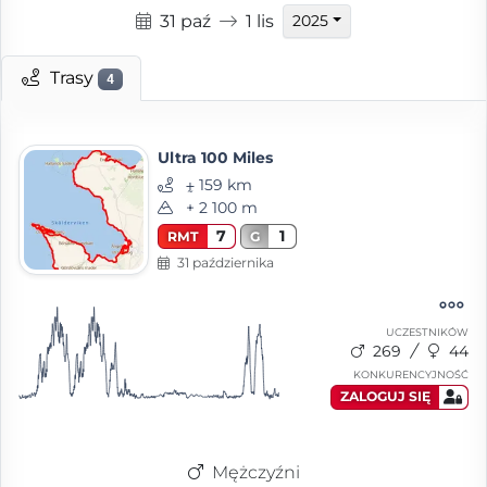
31 paź
1 lis
2025
Trasy
4
Ultra 100 Miles
⨦ 159 km
+ 2 100 m
7
1
RMT
G
31 października
UCZESTNIKÓW
269
44
KONKURENCYJNOŚĆ
ZALOGUJ SIĘ
Mężczyźni