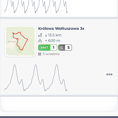
Królowa Wołtuszowa 3x
⨦ 13.5 km
+ 600 m
1
5
RMT
G
5 września