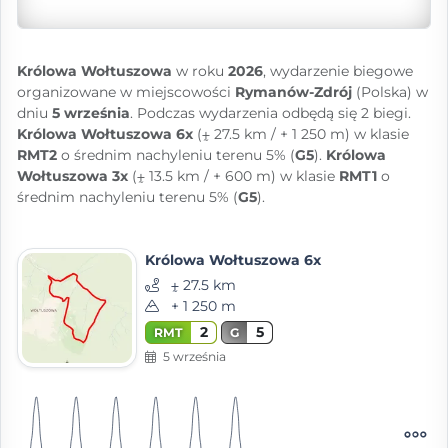
Królowa Wołtuszowa
w roku
2026
, wydarzenie biegowe
organizowane w miejscowości
Rymanów-Zdrój
(Polska) w
dniu
5 września
. Podczas wydarzenia odbędą się 2 biegi.
Królowa Wołtuszowa 6x
(⨦ 27.5 km / + 1 250 m) w klasie
RMT2
o średnim nachyleniu terenu 5% (
G5
).
Królowa
Wołtuszowa 3x
(⨦ 13.5 km / + 600 m) w klasie
RMT1
o
średnim nachyleniu terenu 5% (
G5
).
Królowa Wołtuszowa 6x
⨦ 27.5 km
+ 1 250 m
2
5
RMT
G
5 września