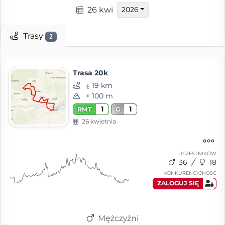
26 kwi
2026
Trasy
2
Trasa 20k
⨦ 19 km
+ 100 m
1
1
RMT
G
26 kwietnia
UCZESTNIKÓW
36
18
KONKURENCYJNOŚĆ
ZALOGUJ SIĘ
Mężczyźni