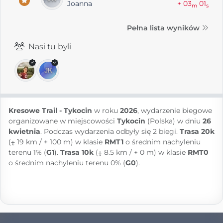
Joanna
+ 03
01
m
s
Pełna lista wyników
Nasi tu byli
Kresowe Trail - Tykocin
w roku
2026
, wydarzenie biegowe
organizowane w miejscowości
Tykocin
(Polska) w dniu
26
kwietnia
. Podczas wydarzenia odbyły się 2 biegi.
Trasa 20k
(⨦ 19 km / + 100 m) w klasie
RMT1
o średnim nachyleniu
terenu 1% (
G1
).
Trasa 10k
(⨦ 8.5 km / + 0 m) w klasie
RMT0
o średnim nachyleniu terenu 0% (
G0
).