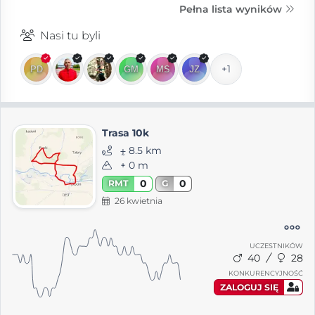
Pełna lista wyników
Nasi tu byli
+1
Trasa 10k
⨦ 8.5 km
+ 0 m
0
0
RMT
G
26 kwietnia
UCZESTNIKÓW
40
28
KONKURENCYJNOŚĆ
ZALOGUJ SIĘ