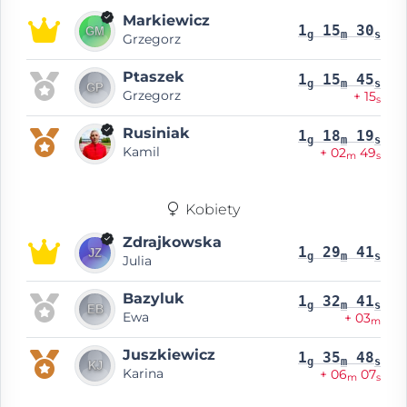
Markiewicz
1
15
30
g
m
s
Grzegorz
Ptaszek
1
15
45
g
m
s
Grzegorz
+ 15
s
Rusiniak
1
18
19
g
m
s
Kamil
+ 02
49
m
s
Kobiety
Zdrajkowska
1
29
41
g
m
s
Julia
Bazyluk
1
32
41
g
m
s
Ewa
+ 03
m
Juszkiewicz
1
35
48
g
m
s
Karina
+ 06
07
m
s