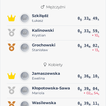
Mężczyźni
Szkiłądź
0
33
49
g
m
s
Łukasz
Kalinowski
0
33
59
g
m
s
Krystian
+ 10
s
Grochowski
0
34
02
g
m
s
Stanisław
+ 13
s
Kobiety
Jamaszewska
0
36
10
g
m
s
Ewelina
Kłopotowska-Sawa
0
39
04
g
m
s
Mariola
+ 02
54
m
s
Wasilewska
0
39
11
g
m
s