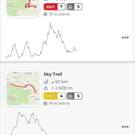
7
5
RMT
G
18 września
Sky Trail
⨦ 52 km
+ 2 600 m
4
5
RMT
G
18 września