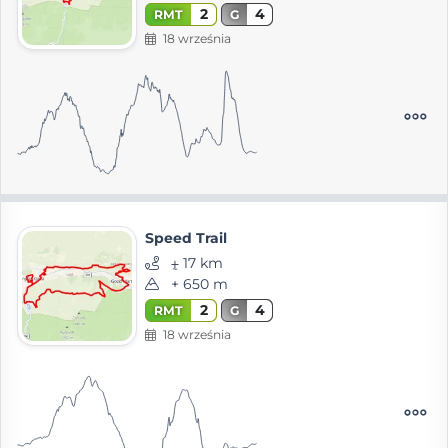
2
4
RMT
G
18 września
Speed Trail
⨦ 17 km
+ 650 m
2
4
RMT
G
18 września