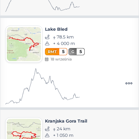
Lake Bled
⨦ 78.5 km
+ 4 000 m
5
5
RMT
G
18 września
Kranjska Gora Trail
⨦ 24 km
+ 1 050 m