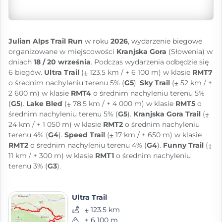
Julian Alps Trail Run
w roku
2026
, wydarzenie biegowe
organizowane w miejscowości
Kranjska Gora
(Słowenia) w
dniach
18 / 20 września
. Podczas wydarzenia odbędzie się
6 biegów.
Ultra Trail
(⨦ 123.5 km / + 6 100 m) w klasie
RMT7
o średnim nachyleniu terenu 5% (
G5
).
Sky Trail
(⨦ 52 km / +
2 600 m) w klasie
RMT4
o średnim nachyleniu terenu 5%
(
G5
).
Lake Bled
(⨦ 78.5 km / + 4 000 m) w klasie
RMT5
o
średnim nachyleniu terenu 5% (
G5
).
Kranjska Gora Trail
(⨦
24 km / + 1 050 m) w klasie
RMT2
o średnim nachyleniu
terenu 4% (
G4
).
Speed Trail
(⨦ 17 km / + 650 m) w klasie
RMT2
o średnim nachyleniu terenu 4% (
G4
).
Funny Trail
(⨦
11 km / + 300 m) w klasie
RMT1
o średnim nachyleniu
terenu 3% (
G3
).
Ultra Trail
⨦ 123.5 km
+ 6 100 m