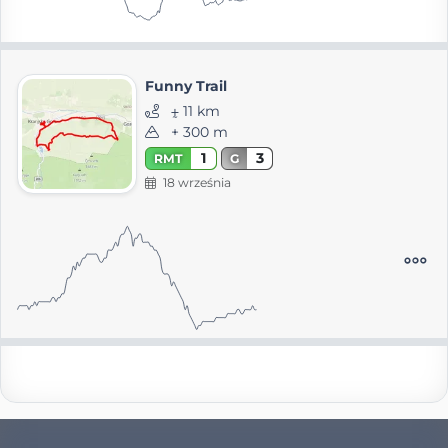
Funny Trail
⨦ 11 km
+ 300 m
1
3
RMT
G
18 września