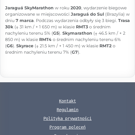
Jaraguá SkyMarathon
w roku
2020
, wydarzenie biegowe
organizowane w miejscowości
Jaraguá do Sul
(Brazylia) w
dniu
7 marca
. Podczas wydarzenia odbyły się 3 biegi.
Trasa
30k
(⨦ 31 km / + 1 650 m) w klasie
RMT3
o średnim
nachyleniu terenu 5% (
G5
).
Skymarathon
(⨦ 46.5 km / + 2
850 m) w klasie
RMT4
o średnim nachyleniu terenu 6%
(
G6
).
Skyrace
(⨦ 21.5 km / + 1 450 m) w klasie
RMT2
o
średnim nachyleniu terenu 7% (
G7
).
Kontakt
Regulamin
Polityka prywatności
Program poleceń