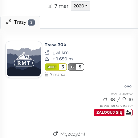
7 mar
2020
Trasy
3
Trasa 30k
⨦ 31 km
+ 1 650 m
3
5
RMT
G
7 marca
UCZESTNIKÓW
38
10
KONKURENCYJNOŚĆ
ZALOGUJ SIĘ
Mężczyźni