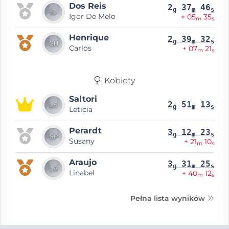
Dos Reis
2
37
46
g
m
s
Igor De Melo
+ 05
35
m
s
Henrique
2
39
32
g
m
s
Carlos
+ 07
21
m
s
Kobiety
Saltori
2
51
13
g
m
s
Leticia
Perardt
3
12
23
g
m
s
Susany
+ 21
10
m
s
Araujo
3
31
25
g
m
s
Linabel
+ 40
12
m
s
Pełna lista wyników