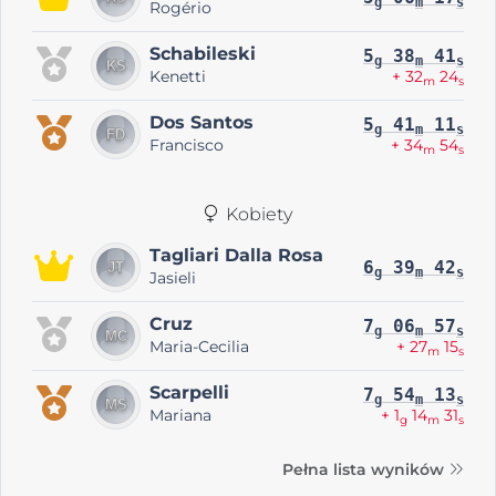
g
m
s
Rogério
Schabileski
5
38
41
g
m
s
Kenetti
+ 32
24
m
s
Dos Santos
5
41
11
g
m
s
Francisco
+ 34
54
m
s
Kobiety
Tagliari Dalla Rosa
6
39
42
g
m
s
Jasieli
Cruz
7
06
57
g
m
s
Maria-Cecilia
+ 27
15
m
s
Scarpelli
7
54
13
g
m
s
Mariana
+ 1
14
31
g
m
s
Pełna lista wyników