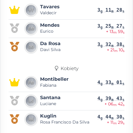
Tavares
3
11
28
g
m
s
Valdecir
Mendes
3
25
27
g
m
s
Eurico
+ 13
59
m
s
Da Rosa
3
32
38
g
m
s
Davi Silva
+ 21
10
m
s
Kobiety
Montibeller
4
33
01
g
m
s
Fabiana
Santana
4
39
43
g
m
s
Luciane
+ 06
42
m
s
Kuglin
4
44
30
g
m
s
Rosa Francisco Da Silva
+ 11
29
m
s