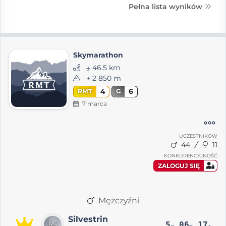
Pełna lista wyników
Skymarathon
⨦ 46.5 km
+ 2 850 m
4
6
RMT
G
7 marca
UCZESTNIKÓW
44
11
KONKURENCYJNOŚĆ
ZALOGUJ SIĘ
Mężczyźni
Silvestrin
5
06
17