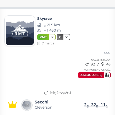
Skyrace
⨦ 21.5 km
+ 1 450 m
2
7
RMT
G
7 marca
UCZESTNIKÓW
92
43
KONKURENCYJNOŚĆ
ZALOGUJ SIĘ
Mężczyźni
Secchi
2
32
11
g
m
s
Cleverson