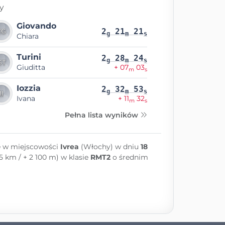
y
Giovando
2
21
21
g
m
s
Chiara
Turini
2
28
24
g
m
s
Giuditta
+ 07
03
m
s
Iozzia
2
32
53
g
m
s
Ivana
+ 11
32
m
s
Pełna lista wyników
e w miejscowości
Ivrea
(Włochy) w dniu
18
.5 km / + 2 100 m) w klasie
RMT2
o średnim