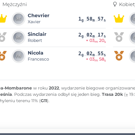
Mężczyźni
Kobiet
Chevrier
1
58
57
g
m
s
Xavier
Sinclair
2
02
17
g
m
s
Robert
+ 03
20
m
s
Nicola
2
02
55
g
m
s
Francesco
+ 03
58
m
s
ea-Mombarone
w roku
2022
, wydarzenie biegowe organizowan
eśnia
. Podczas wydarzenia odbył się jeden bieg.
Trasa 20k
(⨦ 19
hyleniu terenu 11% (
G11
).