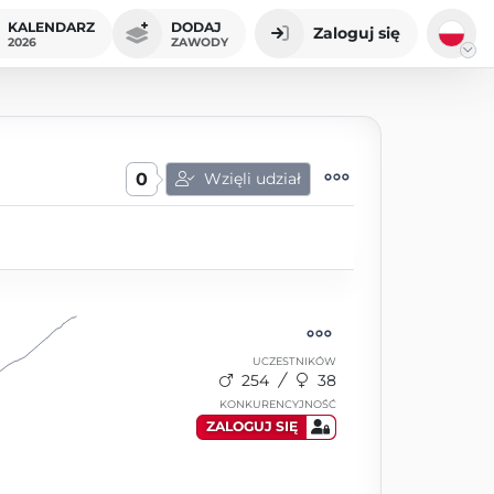
KALENDARZ
DODAJ
Zaloguj się
2026
ZAWODY
0
Wzięli udział
UCZESTNIKÓW
254
38
KONKURENCYJNOŚĆ
ZALOGUJ SIĘ