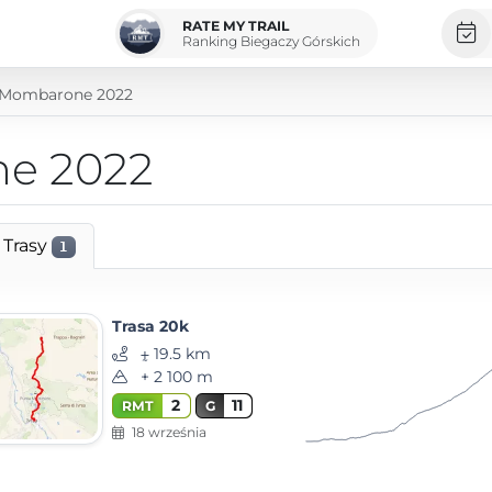
RATE MY TRAIL
Ranking Biegaczy Górskich
-Mombarone 2022
ne 2022
Trasy
1
Trasa 20k
⨦ 19.5 km
+ 2 100 m
2
11
RMT
G
18 września