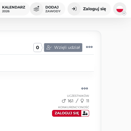
KALENDARZ
DODAJ
Zaloguj się
2026
ZAWODY
0
Wzięli udział
UCZESTNIKÓW
161
11
KONKURENCYJNOŚĆ
ZALOGUJ SIĘ