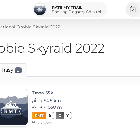
RATE MY TRAIL
Ranking Biegaczy Górskich
national Orobie Skyraid 2022
obie Skyraid 2022
Trasy
1
Trasa 55k
⨦ 54.5 km
+ 4 050 m
5
7
RMT
G
23 lipca