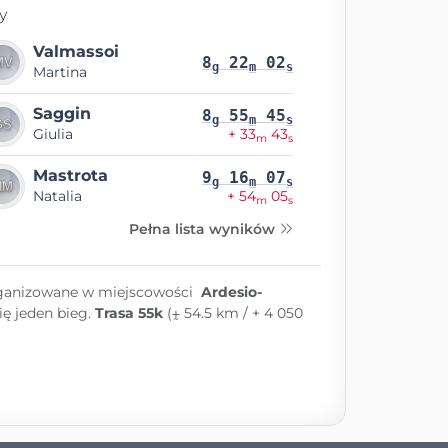
y
Valmassoi
8
22
02
g
m
s
Martina
Saggin
8
55
45
g
m
s
Giulia
+ 33
43
m
s
Mastrota
9
16
07
g
m
s
Natalia
+ 54
05
m
s
Pełna lista wyników
rganizowane w miejscowości
Ardesio-
ię jeden bieg.
Trasa 55k
(⨦ 54.5 km / + 4 050