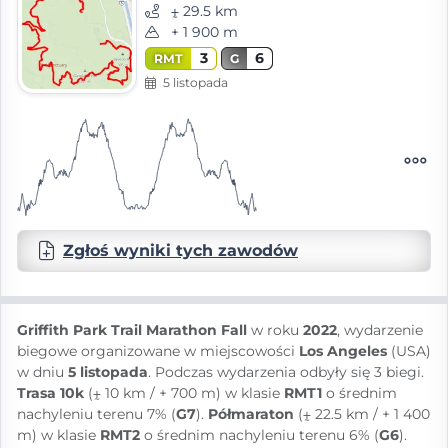
⨦ 29.5 km
+ 1 900 m
3
6
RMT
G
5 listopada
Zgłoś wyniki tych zawodów
Griffith Park Trail Marathon Fall
w roku
2022
, wydarzenie
biegowe organizowane w miejscowości
Los Angeles
(USA)
w dniu
5 listopada
. Podczas wydarzenia odbyły się 3 biegi.
Trasa 10k
(⨦ 10 km / + 700 m) w klasie
RMT1
o średnim
nachyleniu terenu 7% (
G7
).
Półmaraton
(⨦ 22.5 km / + 1 400
m) w klasie
RMT2
o średnim nachyleniu terenu 6% (
G6
).