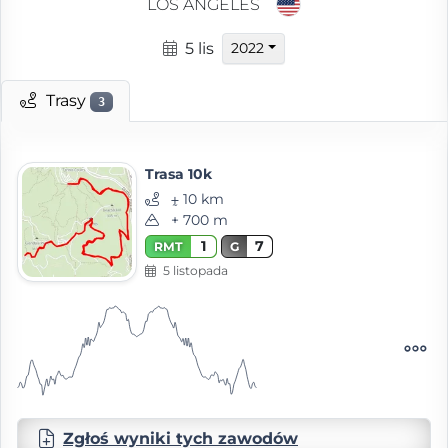
LOS ANGELES
5 lis
2022
Trasy
3
Trasa 10k
⨦ 10 km
+ 700 m
1
7
RMT
G
5 listopada
Zgłoś wyniki tych zawodów