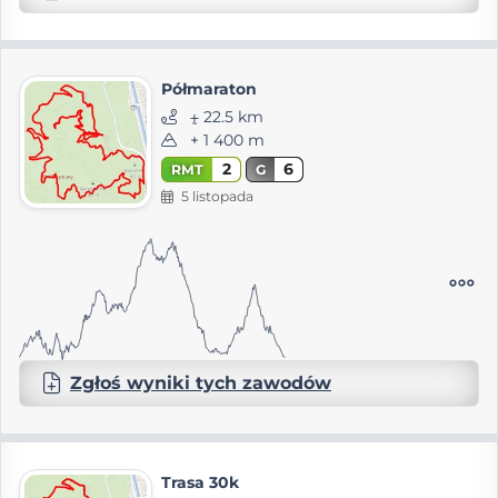
Półmaraton
⨦ 22.5 km
+ 1 400 m
2
6
RMT
G
5 listopada
Zgłoś wyniki tych zawodów
Trasa 30k