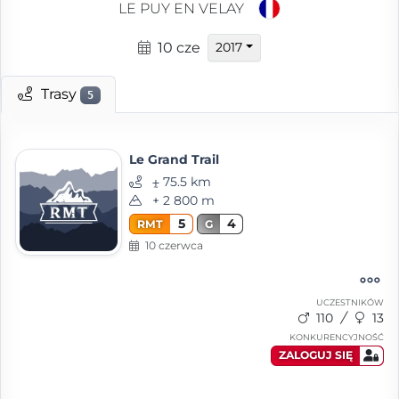
LE PUY EN VELAY
10 cze
2017
Trasy
5
Le Grand Trail
⨦ 75.5 km
+ 2 800 m
5
4
RMT
G
10 czerwca
UCZESTNIKÓW
110
13
KONKURENCYJNOŚĆ
ZALOGUJ SIĘ