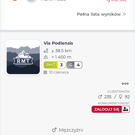
g
m
s
Pełna lista wyników
Via Podiensis
⨦ 38.5 km
+ 1 450 m
3
4
RMT
G
10 czerwca
UCZESTNIKÓW
235
92
KONKURENCYJNOŚĆ
ZALOGUJ SIĘ
Mężczyźni