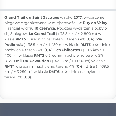
Grand Trail du Saint Jacques
w roku
2017
, wydarzenie
biegowe organizowane w miejscowości
Le Puy en Velay
(Francja) w dniu
10 czerwca
. Podczas wydarzenia odbyło
się 5 biegów.
Le Grand Trail
(⨦ 75.5 km / + 2 800 m) w
klasie
RMT5
o średnim nachyleniu terenu 4% (
G4
).
Via
Podiensis
(⨦ 38.5 km / + 1 450 m) w klasie
RMT3
o średnim
nachyleniu terenu 4% (
G4
).
Les Chibottes
(⨦ 19.5 km / +
400 m) w klasie
RMT2
o średnim nachyleniu terenu 2%
(
G2
).
Trail Du Gevaudan
(⨦ 47.5 km / + 1 800 m) w klasie
RMT4
o średnim nachyleniu terenu 4% (
G4
).
Ultra
(⨦ 109.5
km / + 3 250 m) w klasie
RMT6
o średnim nachyleniu
terenu 3% (
G3
).