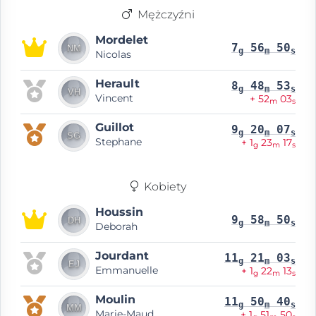
Mężczyźni
Mordelet
7
56
50
g
m
s
Nicolas
Herault
8
48
53
g
m
s
Vincent
+ 52
03
m
s
Guillot
9
20
07
g
m
s
Stephane
+ 1
23
17
g
m
s
Kobiety
Houssin
9
58
50
g
m
s
Deborah
Jourdant
11
21
03
g
m
s
Emmanuelle
+ 1
22
13
g
m
s
Moulin
11
50
40
g
m
s
Marie-Maud
+ 1
51
50