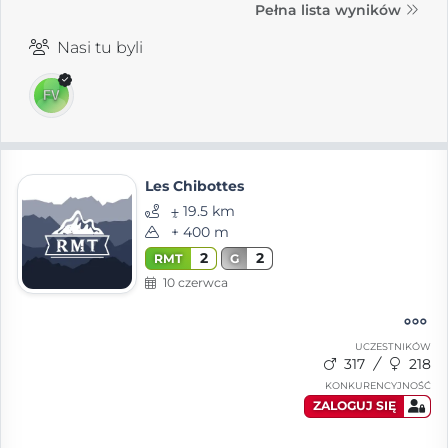
Pełna lista wyników
Nasi tu byli
Les Chibottes
⨦ 19.5 km
+ 400 m
2
2
RMT
G
10 czerwca
UCZESTNIKÓW
317
218
KONKURENCYJNOŚĆ
ZALOGUJ SIĘ