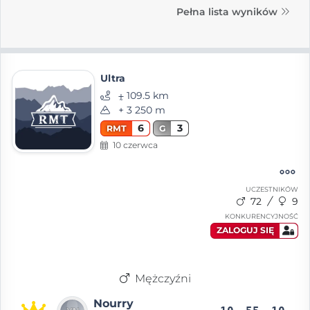
Pełna lista wyników
Ultra
⨦ 109.5 km
+ 3 250 m
6
3
RMT
G
10 czerwca
UCZESTNIKÓW
72
9
KONKURENCYJNOŚĆ
ZALOGUJ SIĘ
Mężczyźni
Nourry