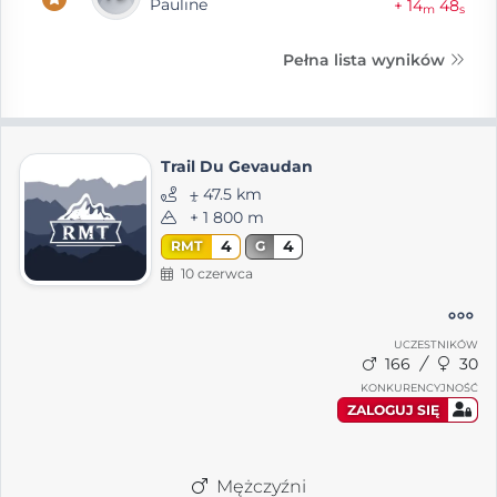
Pauline
+ 14
48
m
s
Pełna lista wyników
Trail Du Gevaudan
⨦ 47.5 km
+ 1 800 m
4
4
RMT
G
10 czerwca
UCZESTNIKÓW
166
30
KONKURENCYJNOŚĆ
ZALOGUJ SIĘ
Mężczyźni