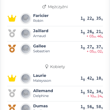
Mężczyźni
Faricier
1
22
35
g
m
s
Robin
Jaillard
1
26
21
g
m
s
Arnaud
+ 03
46
m
s
Gallee
1
27
37
g
m
s
Sebastien
+ 05
02
m
s
Kobiety
Laurie
1
42
10
g
m
s
Maleysson
Allemand
1
52
34
g
m
s
Delphine
+ 10
24
m
s
Dumas
1
56
58
g
m
s