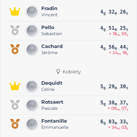
Fradin
4
32
26
g
m
s
Vincent
Pello
4
51
25
g
m
s
Sebastien
+ 18
59
m
s
Cachard
4
56
44
g
m
s
Jérôme
+ 24
18
m
s
Kobiety
Dequidt
5
29
30
g
m
s
Celine
Rotsaert
5
38
37
g
m
s
Pascale
+ 09
07
m
s
Fontanille
6
03
33
g
m
s
Emmanuelle
+ 34
03
m
s