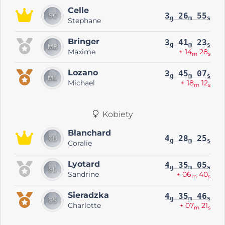
Celle
3
26
55
g
m
s
Stephane
Bringer
3
41
23
g
m
s
Maxime
+ 14
28
m
s
Lozano
3
45
07
g
m
s
Michael
+ 18
12
m
s
Kobiety
Blanchard
4
28
25
g
m
s
Coralie
Lyotard
4
35
05
g
m
s
Sandrine
+ 06
40
m
s
Sieradzka
4
35
46
g
m
s
Charlotte
+ 07
21
m
s