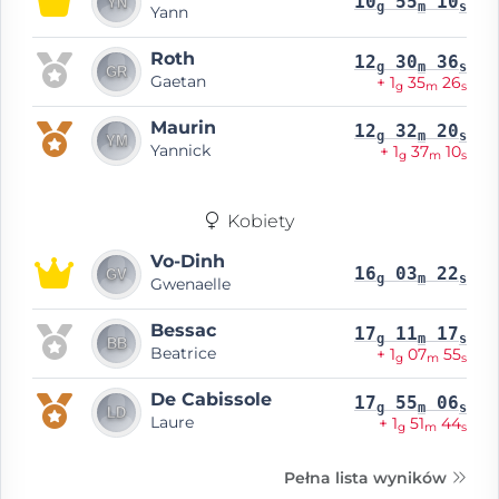
10
55
10
g
m
s
Yann
Roth
12
30
36
g
m
s
Gaetan
+ 1
35
26
g
m
s
Maurin
12
32
20
g
m
s
Yannick
+ 1
37
10
g
m
s
Kobiety
Vo-Dinh
16
03
22
g
m
s
Gwenaelle
Bessac
17
11
17
g
m
s
Beatrice
+ 1
07
55
g
m
s
De Cabissole
17
55
06
g
m
s
Laure
+ 1
51
44
g
m
s
Pełna lista wyników