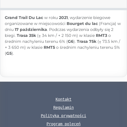
Grand Trail Du Lac
w roku
2021
, wydarzenie biegowe
organizowane w miejscowości
Bourget du lac
(Francja) w
dniu
17 października
. Podczas wydarzenia odbyły się 2
biegi.
Trasa 35k
(⨦ 34 km / + 2 150 m) w klasie
RMT3
o
średnim nachyleniu terenu 6% (
G6
).
Trasa 75k
(⨦ 73.5 km /
+ 3 650 m) w klasie
RMT5
o średnim nachyleniu terenu 5%
(
G5
).
Kontakt
Regulamin
Polityka prywatności
Program poleceń