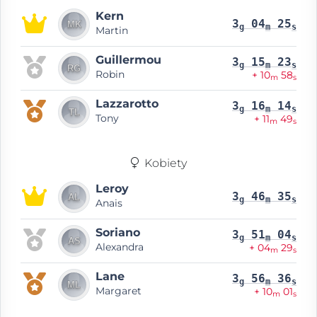
Kern
3
04
25
g
m
s
Martin
Guillermou
3
15
23
g
m
s
Robin
+ 10
58
m
s
Lazzarotto
3
16
14
g
m
s
Tony
+ 11
49
m
s
Kobiety
Leroy
3
46
35
g
m
s
Anais
Soriano
3
51
04
g
m
s
Alexandra
+ 04
29
m
s
Lane
3
56
36
g
m
s
Margaret
+ 10
01
m
s