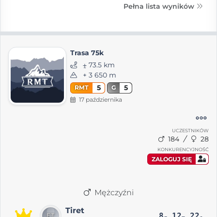
Pełna lista wyników
Trasa 75k
⨦ 73.5 km
+ 3 650 m
5
5
RMT
G
17 października
UCZESTNIKÓW
184
28
KONKURENCYJNOŚĆ
ZALOGUJ SIĘ
Mężczyźni
Tiret
8
12
22