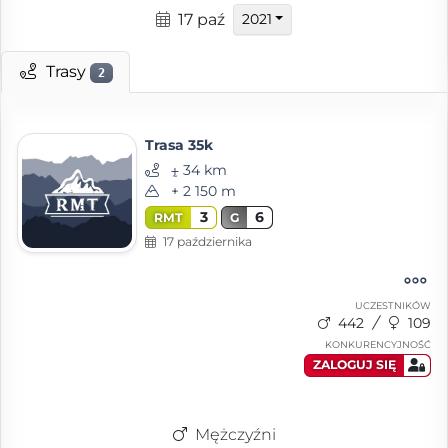
17 paź
2021
Trasy
2
Trasa 35k
⨦ 34 km
+ 2 150 m
3
6
RMT
G
17 października
UCZESTNIKÓW
442
109
KONKURENCYJNOŚĆ
ZALOGUJ SIĘ
Mężczyźni