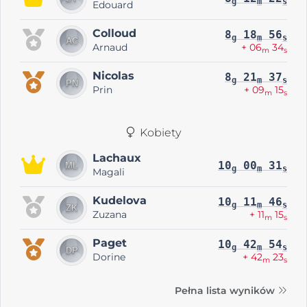
g
m
s
Edouard
Colloud
8
18
56
g
m
s
Arnaud
+ 06
34
m
s
Nicolas
8
21
37
g
m
s
Prin
+ 09
15
m
s
Kobiety
Lachaux
10
00
31
g
m
s
Magali
Kudelova
10
11
46
g
m
s
Zuzana
+ 11
15
m
s
Paget
10
42
54
g
m
s
Dorine
+ 42
23
m
s
Pełna lista wyników