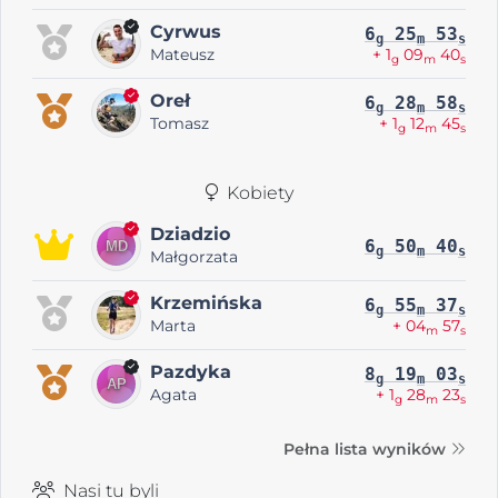
Cyrwus
6
25
53
g
m
s
Mateusz
+ 1
09
40
g
m
s
Oreł
6
28
58
g
m
s
Tomasz
+ 1
12
45
g
m
s
Kobiety
Dziadzio
6
50
40
g
m
s
Małgorzata
Krzemińska
6
55
37
g
m
s
Marta
+ 04
57
m
s
Pazdyka
8
19
03
g
m
s
Agata
+ 1
28
23
g
m
s
Pełna lista wyników
Nasi tu byli