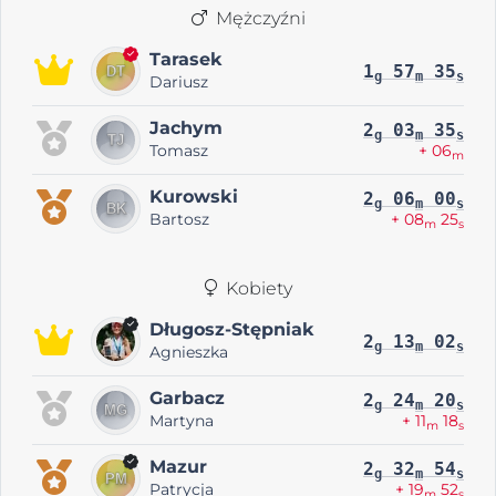
Mężczyźni
Tarasek
1
57
35
g
m
s
Dariusz
Jachym
2
03
35
g
m
s
Tomasz
+ 06
m
Kurowski
2
06
00
g
m
s
Bartosz
+ 08
25
m
s
Kobiety
Długosz-Stępniak
2
13
02
g
m
s
Agnieszka
Garbacz
2
24
20
g
m
s
Martyna
+ 11
18
m
s
Mazur
2
32
54
g
m
s
Patrycja
+ 19
52
m
s