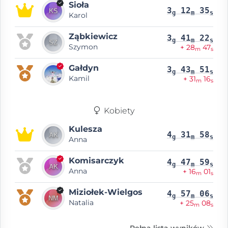
Sioła
3
12
35
g
m
s
Karol
Ząbkiewicz
3
41
22
g
m
s
Szymon
+ 28
47
m
s
Gałdyn
3
43
51
g
m
s
Kamil
+ 31
16
m
s
Kobiety
Kulesza
4
31
58
g
m
s
Anna
Komisarczyk
4
47
59
g
m
s
Anna
+ 16
01
m
s
Miziołek-Wielgos
4
57
06
g
m
s
Natalia
+ 25
08
m
s
Pełna lista wyników