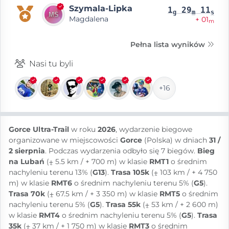
Szymala-Lipka
1
29
11
g
m
s
Magdalena
+ 01
m
Pełna lista wyników
Nasi tu byli
+16
Gorce Ultra-Trail
w roku
2026
, wydarzenie biegowe
organizowane w miejscowości
Gorce
(Polska) w dniach
31 /
2 sierpnia
. Podczas wydarzenia odbyło się 7 biegów.
Bieg
na Lubań
(⨦ 5.5 km / + 700 m) w klasie
RMT1
o średnim
nachyleniu terenu 13% (
G13
).
Trasa 105k
(⨦ 103 km / + 4 750
m) w klasie
RMT6
o średnim nachyleniu terenu 5% (
G5
).
Trasa 70k
(⨦ 67.5 km / + 3 350 m) w klasie
RMT5
o średnim
nachyleniu terenu 5% (
G5
).
Trasa 55k
(⨦ 53 km / + 2 600 m)
w klasie
RMT4
o średnim nachyleniu terenu 5% (
G5
).
Trasa
35k
(⨦ 37 km / + 1 750 m) w klasie
RMT3
o średnim