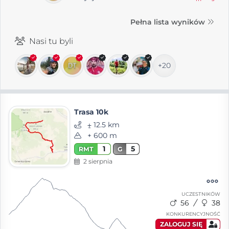
Pełna lista wyników
Nasi tu byli
+20
Trasa 10k
⨦ 12.5 km
+ 600 m
1
5
RMT
G
2 sierpnia
UCZESTNIKÓW
56
38
KONKURENCYJNOŚĆ
ZALOGUJ SIĘ