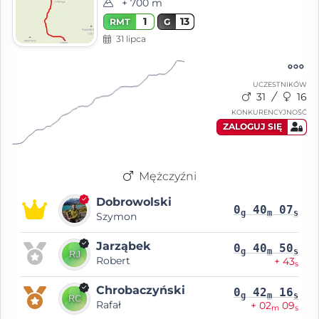
+ 700 m
1
13
RMT
G
31 lipca
UCZESTNIKÓW
31
16
KONKURENCYJNOŚĆ
ZALOGUJ SIĘ
Mężczyźni
Dobrowolski
0
40
07
g
m
s
Szymon
Jarząbek
0
40
50
g
m
s
Robert
+ 43
s
Chrobaczyński
0
42
16
g
m
s
Rafał
+ 02
09
m
s