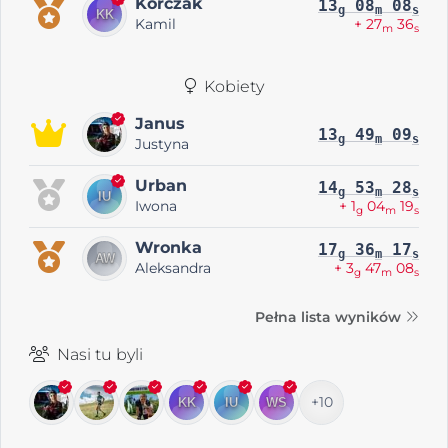
Korczak
13
08
08
g
m
s
Kamil
+ 27
36
m
s
Kobiety
Janus
13
49
09
g
m
s
Justyna
Urban
14
53
28
g
m
s
Iwona
+ 1
04
19
g
m
s
Wronka
17
36
17
g
m
s
Aleksandra
+ 3
47
08
g
m
s
Pełna lista wyników
Nasi tu byli
+10