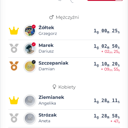
Mężczyźni
Żółtek
1
00
25
g
m
s
Grzegorz
Marek
1
02
50
g
m
s
Dariusz
+ 02
25
m
s
Szczepaniak
1
10
20
g
m
s
Damian
+ 09
55
m
s
Kobiety
Ziemianek
1
28
11
g
m
s
Angelika
Strózak
1
28
58
g
m
s
Aneta
+ 47
s