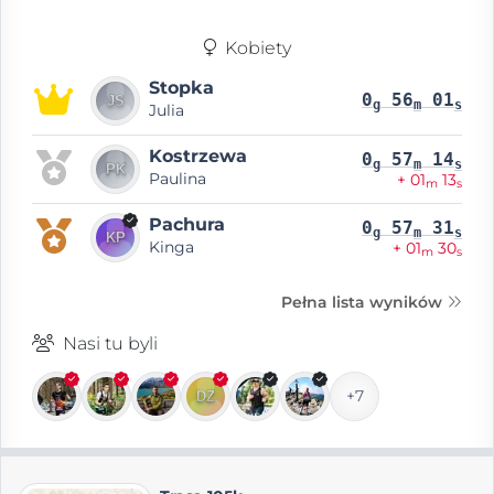
Kobiety
Stopka
0
56
01
g
m
s
Julia
Kostrzewa
0
57
14
g
m
s
Paulina
+ 01
13
m
s
Pachura
0
57
31
g
m
s
Kinga
+ 01
30
m
s
Pełna lista wyników
Nasi tu byli
+7