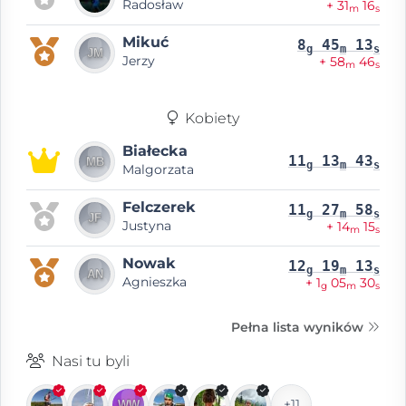
Radosław
+ 31
16
m
s
Mikuć
8
45
13
g
m
s
Jerzy
+ 58
46
m
s
Kobiety
Białecka
11
13
43
g
m
s
Malgorzata
Felczerek
11
27
58
g
m
s
Justyna
+ 14
15
m
s
Nowak
12
19
13
g
m
s
Agnieszka
+ 1
05
30
g
m
s
Pełna lista wyników
Nasi tu byli
+11