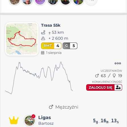
Trasa 55k
⨦ 53 km
+ 2 600 m
4
5
RMT
G
1 sierpnia
UCZESTNIKÓW
63
19
KONKURENCYJNOŚĆ
ZALOGUJ SIĘ
Mężczyźni
Ligas
5
16
13
g
m
s
Bartosz