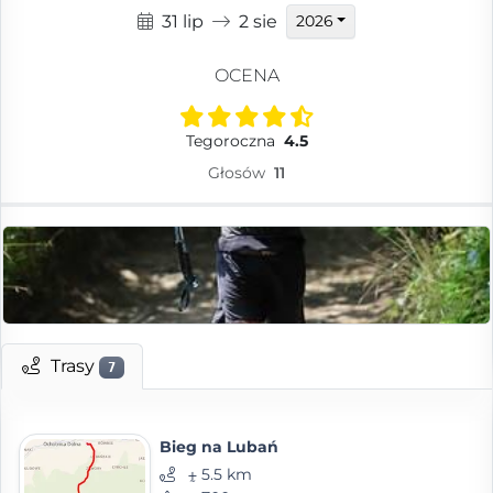
31 lip
2 sie
2026
OCENA
Tegoroczna
4.5
Głosów
11
Trasy
7
Bieg na Lubań
⨦ 5.5 km