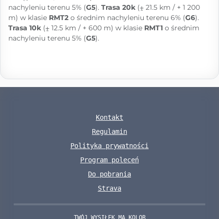
nachyleniu terenu 5% (
G5
).
Trasa 20k
(⨦ 21.5 km / + 1 200
m) w klasie
RMT2
o średnim nachyleniu terenu 6% (
G6
).
Trasa 10k
(⨦ 12.5 km / + 600 m) w klasie
RMT1
o średnim
nachyleniu terenu 5% (
G5
).
Kontakt
Regulamin
Polityka prywatności
Program poleceń
Do pobrania
Strava
TWÓJ WYSIŁEK MA KOLOR