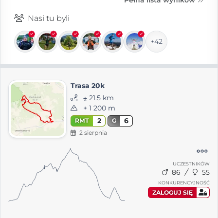
Nasi tu byli
+42
Trasa 20k
⨦ 21.5 km
+ 1 200 m
2
6
RMT
G
2 sierpnia
UCZESTNIKÓW
86
55
KONKURENCYJNOŚĆ
ZALOGUJ SIĘ