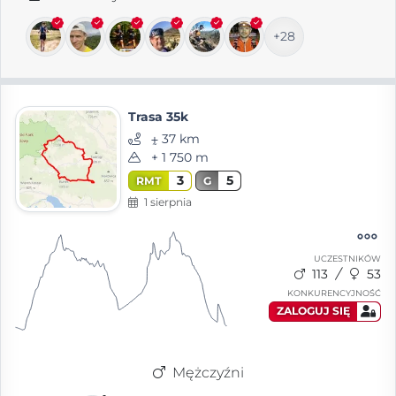
+28
Trasa 35k
⨦ 37 km
+ 1 750 m
3
5
RMT
G
1 sierpnia
UCZESTNIKÓW
113
53
KONKURENCYJNOŚĆ
ZALOGUJ SIĘ
Mężczyźni