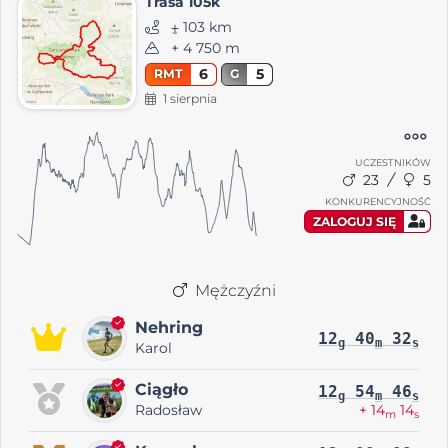
Trasa 105k
⨦ 103 km
+ 4 750 m
6
5
RMT
G
1 sierpnia
UCZESTNIKÓW
23
5
KONKURENCYJNOŚĆ
ZALOGUJ SIĘ
Mężczyźni
Nehring
12
40
32
g
m
s
Karol
Ciągło
12
54
46
g
m
s
Radosław
+ 14
14
m
s