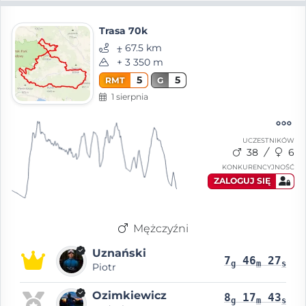
Trasa 70k
⨦ 67.5 km
+ 3 350 m
5
5
RMT
G
1 sierpnia
UCZESTNIKÓW
38
6
KONKURENCYJNOŚĆ
ZALOGUJ SIĘ
Mężczyźni
Uznański
7
46
27
g
m
s
Piotr
Ozimkiewicz
8
17
43
g
m
s