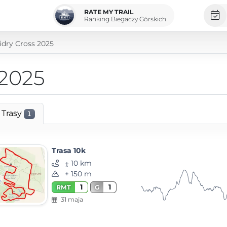
RATE MY TRAIL
Ranking Biegaczy Górskich
idry Cross 2025
 2025
Trasy
1
Trasa 10k
⨦ 10 km
+ 150 m
1
1
RMT
G
31 maja