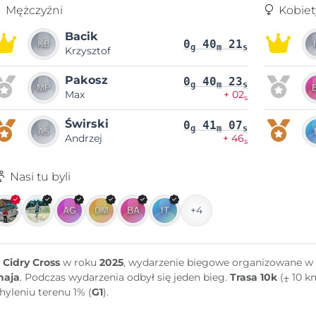
Mężczyźni
Kobiet
Bacik
0
40
21
g
m
s
Krzysztof
Pakosz
0
40
23
g
m
s
Max
+ 02
s
Świrski
0
41
07
g
m
s
Andrzej
+ 46
s
Nasi tu byli
+4
 Cidry Cross
w roku
2025
, wydarzenie biegowe organizowane w
maja
. Podczas wydarzenia odbył się jeden bieg.
Trasa 10k
(⨦ 10 k
hyleniu terenu 1% (
G1
).