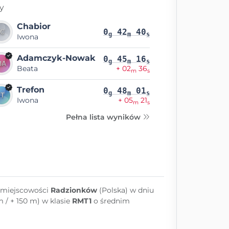
y
Chabior
0
42
40
g
m
s
Iwona
Adamczyk-Nowak
0
45
16
g
m
s
Beata
+ 02
36
m
s
Trefon
0
48
01
g
m
s
Iwona
+ 05
21
m
s
Pełna lista wyników
 miejscowości
Radzionków
(Polska) w dniu
m / + 150 m) w klasie
RMT1
o średnim