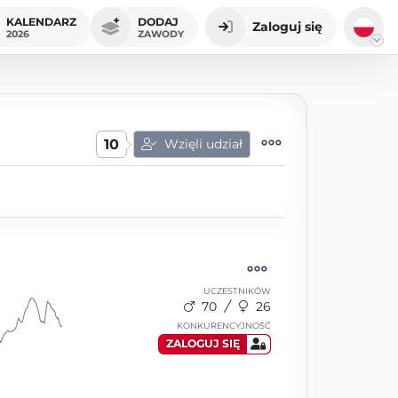
KALENDARZ
DODAJ
Zaloguj się
2026
ZAWODY
10
Wzięli udział
UCZESTNIKÓW
70
26
KONKURENCYJNOŚĆ
ZALOGUJ SIĘ