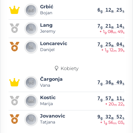
Grbić
6
12
25
g
m
s
Bojan
Lang
7
21
14
g
m
s
Jeremy
+ 1
08
49
g
m
s
Loncarevic
7
25
04
g
m
s
Danijel
+ 1
12
39
g
m
s
Kobiety
Čargonja
7
36
49
g
m
s
Vana
Kostic
7
57
11
g
m
s
Marija
+ 20
22
m
s
Jovanovic
9
32
52
g
m
s
Tatjana
+ 1
56
03
g
m
s