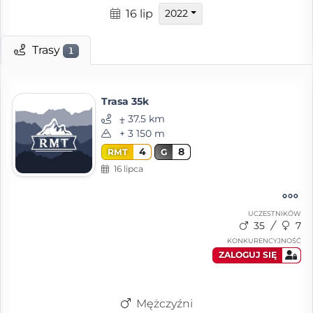
16 lip
2022
Trasy
1
Trasa 35k
⨦ 37.5 km
+ 3 150 m
4
8
RMT
G
16 lipca
UCZESTNIKÓW
35
7
KONKURENCYJNOŚĆ
ZALOGUJ SIĘ
Mężczyźni