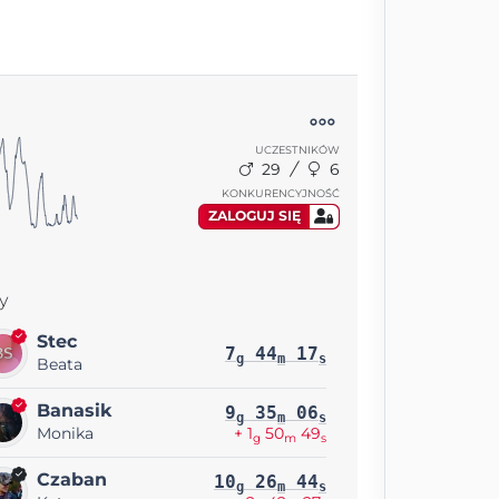
UCZESTNIKÓW
29
6
KONKURENCYJNOŚĆ
ZALOGUJ SIĘ
y
Stec
7
44
17
g
m
s
Beata
Banasik
9
35
06
g
m
s
Monika
+ 1
50
49
g
m
s
Czaban
10
26
44
g
m
s