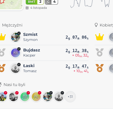
2
4
RMT
G
4 listopada
Mężczyźni
Kobiet
Szmist
2
07
06
g
m
s
Szymon
Bujdasz
2
12
38
g
m
s
Kacper
+ 05
32
m
s
Łaski
2
17
47
g
m
s
Tomasz
+ 10
41
m
s
Nasi tu byli
+31