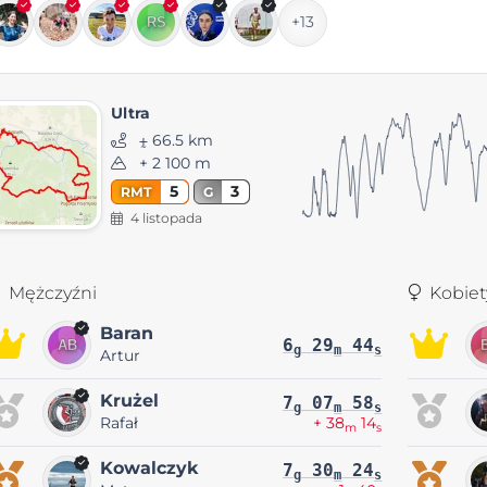
+13
Ultra
⨦ 66.5 km
+ 2 100 m
5
3
RMT
G
4 listopada
Mężczyźni
Kobiet
Baran
6
29
44
g
m
s
Artur
Krużel
7
07
58
g
m
s
Rafał
+ 38
14
m
s
Kowalczyk
7
30
24
g
m
s