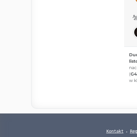
Duc
lis
nac
(
G4
w k
Kontakt
Re