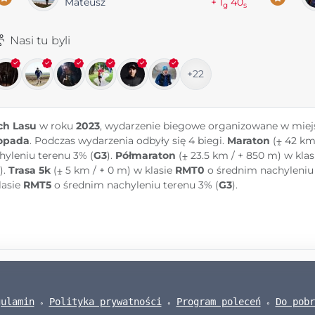
Mateusz
+ 1
40
g
s
Nasi tu byli
+22
h Lasu
w roku
2023
, wydarzenie biegowe organizowane w mie
topada
. Podczas wydarzenia odbyły się 4 biegi.
Maraton
(⨦ 42 km 
hyleniu terenu 3% (
G3
).
Półmaraton
(⨦ 23.5 km / + 850 m) w kla
).
Trasa 5k
(⨦ 5 km / + 0 m) w klasie
RMT0
o średnim nachyleniu 
lasie
RMT5
o średnim nachyleniu terenu 3% (
G3
).
gulamin
Polityka prywatności
Program poleceń
Do pobr