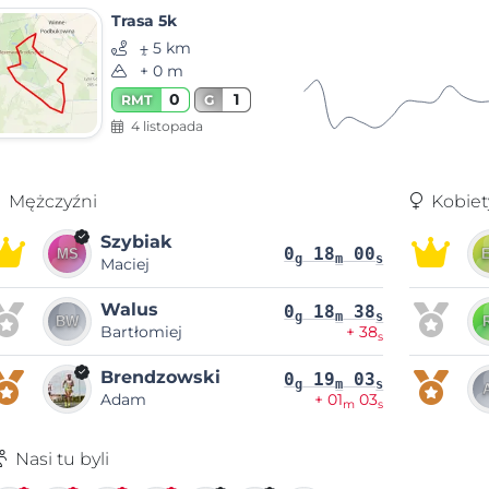
Trasa 5k
⨦ 5 km
+ 0 m
0
1
RMT
G
4 listopada
Mężczyźni
Kobiet
Szybiak
0
18
00
g
m
s
Maciej
Walus
0
18
38
g
m
s
Bartłomiej
+ 38
s
Brendzowski
0
19
03
g
m
s
Adam
+ 01
03
m
s
Nasi tu byli