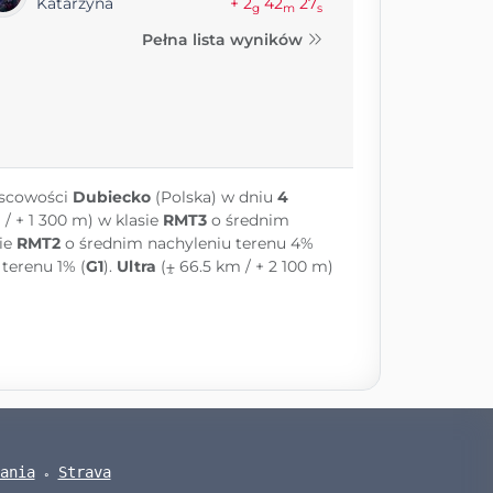
Katarzyna
+ 2
42
27
g
m
s
Pełna lista wyników
jscowości
Dubiecko
(Polska) w dniu
4
/ + 1 300 m) w klasie
RMT3
o średnim
sie
RMT2
o średnim nachyleniu terenu 4%
terenu 1% (
G1
).
Ultra
(⨦ 66.5 km / + 2 100 m)
ania
Strava