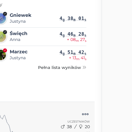
y
Gniewek
4
38
01
g
m
s
Justyna
Święch
4
46
28
g
m
s
Anna
+ 08
27
m
s
Marzec
4
51
42
g
m
s
Justyna
+ 13
41
m
s
Pełna lista wyników
UCZESTNIKÓW
38
20