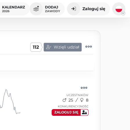
KALENDARZ
DODAJ
Zaloguj się
2026
ZAWODY
112
Wzięli udział
UCZESTNIKÓW
25
8
KONKURENCYJNOŚĆ
ZALOGUJ SIĘ