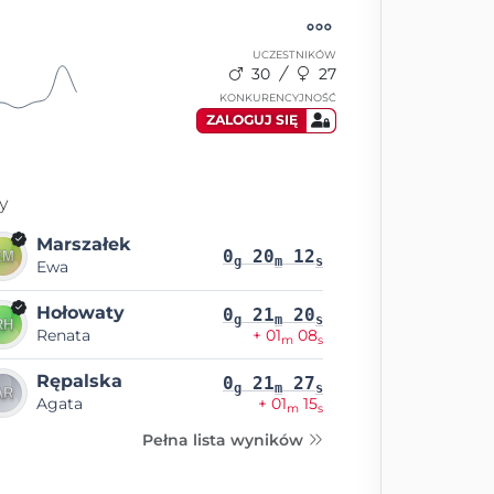
UCZESTNIKÓW
30
27
KONKURENCYJNOŚĆ
ZALOGUJ SIĘ
y
Marszałek
0
20
12
g
m
s
Ewa
Hołowaty
0
21
20
g
m
s
Renata
+ 01
08
m
s
Rępalska
0
21
27
g
m
s
Agata
+ 01
15
m
s
Pełna lista wyników