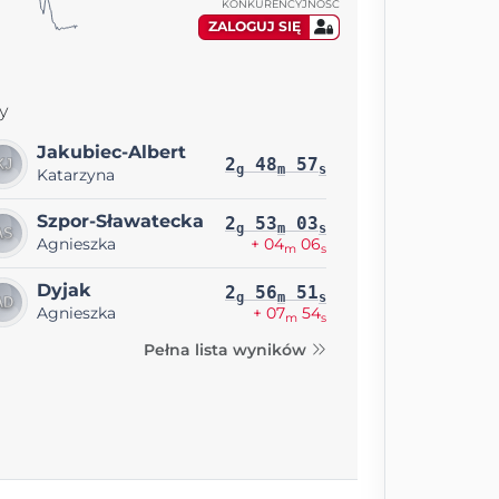
KONKURENCYJNOŚĆ
ZALOGUJ SIĘ
y
Jakubiec-Albert
2
48
57
g
m
s
Katarzyna
Szpor-Sławatecka
2
53
03
g
m
s
Agnieszka
+ 04
06
m
s
Dyjak
2
56
51
g
m
s
Agnieszka
+ 07
54
m
s
Pełna lista wyników