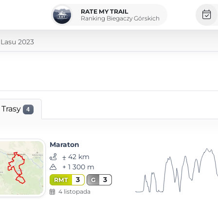
RATE MY TRAIL
Ranking Biegaczy Górskich
Lasu 2023
Trasy
4
Maraton
⨦ 42 km
+ 1 300 m
3
3
RMT
G
4 listopada