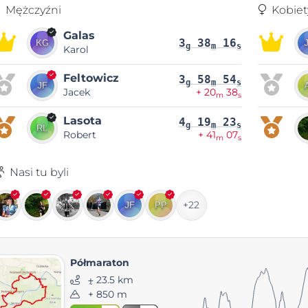
Mężczyźni
Kobiet
Galas
3
38
16
g
m
s
Karol
Feltowicz
3
58
54
g
m
s
Jacek
+ 20
38
m
s
Lasota
4
19
23
g
m
s
Robert
+ 41
07
m
s
Nasi tu byli
+22
Półmaraton
⨦ 23.5 km
+ 850 m