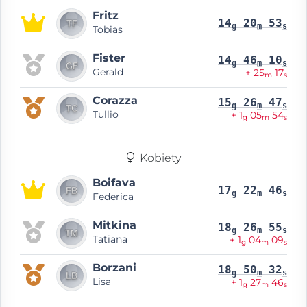
Fritz
14
20
53
g
m
s
Tobias
Fister
14
46
10
g
m
s
Gerald
+ 25
17
m
s
Corazza
15
26
47
g
m
s
Tullio
+ 1
05
54
g
m
s
Kobiety
Boifava
17
22
46
g
m
s
Federica
Mitkina
18
26
55
g
m
s
Tatiana
+ 1
04
09
g
m
s
Borzani
18
50
32
g
m
s
Lisa
+ 1
27
46
g
m
s