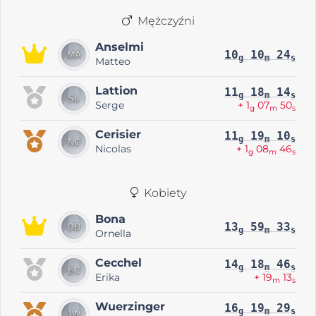
Mężczyźni
Anselmi
10
10
24
g
m
s
Matteo
Lattion
11
18
14
g
m
s
Serge
+ 1
07
50
g
m
s
Cerisier
11
19
10
g
m
s
Nicolas
+ 1
08
46
g
m
s
Kobiety
Bona
13
59
33
g
m
s
Ornella
Cecchel
14
18
46
g
m
s
Erika
+ 19
13
m
s
Wuerzinger
16
19
29
g
m
s