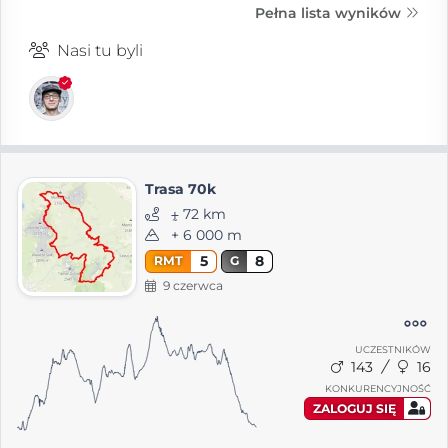
Pełna lista wyników
Nasi tu byli
Trasa 70k
⨦ 72 km
+ 6 000 m
5
8
RMT
G
9 czerwca
UCZESTNIKÓW
143
16
KONKURENCYJNOŚĆ
ZALOGUJ SIĘ