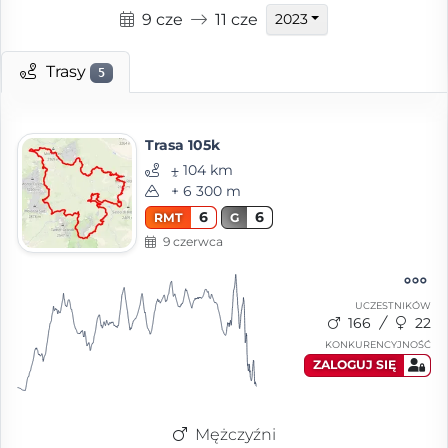
9 cze
11 cze
2023
Trasy
5
Trasa 105k
⨦ 104 km
+ 6 300 m
6
6
RMT
G
9 czerwca
UCZESTNIKÓW
166
22
KONKURENCYJNOŚĆ
ZALOGUJ SIĘ
Mężczyźni