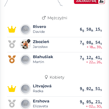
ZALOGUJ SIĘ
Mężczyźni
Rivero
6
50
15
g
m
s
Davide
Zbozień
7
08
54
g
m
s
Jarosław
+ 18
39
m
s
Blahušiak
7
12
41
g
m
s
Martin
+ 22
26
m
s
Kobiety
Litvajová
9
02
51
g
m
s
Radka
Ershova
9
05
21
g
m
s
Elizaveta
+ 02
30
m
s