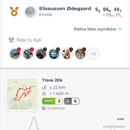
Eliseussen Ødegaard
9
06
48
g
m
s
Emilie
+ 03
57
m
s
Pełna lista wyników
Nasi tu byli
+2
Trasa 20k
⨦ 22 km
+ 1 400 m
2
6
RMT
G
9 czerwca
UCZESTNIKÓW