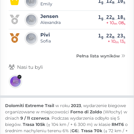
1
12
10
g
m
s
Emily
Jensen
1
22
18
g
m
s
Alexandra
+ 10
08
m
s
Pivi
1
22
23
g
m
s
Sofia
+ 10
13
m
s
Pełna lista wyników
Nasi tu byli
Dolomiti Extreme Trail
w roku
2023
, wydarzenie biegowe
organizowane w miejscowości
Forno di Zoldo
(Włochy) w
dniach
9 / 11 czerwca
. Podczas wydarzenia odbyło się 5
biegów.
Trasa 105k
(⨦ 104 km / + 6 300 m) w klasie
RMT6
o
średnim nachyleniu terenu 6% (
G6
).
Trasa 70k
(⨦ 72 km / +