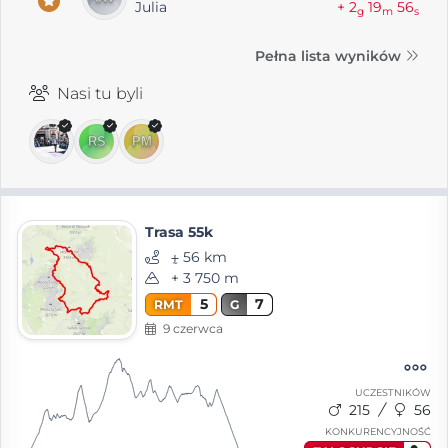
Julia
+ 2
19
56
g
m
s
Pełna lista wyników
Nasi tu byli
Trasa 55k
⨦ 56 km
+ 3 750 m
5
7
RMT
G
9 czerwca
UCZESTNIKÓW
215
56
KONKURENCYJNOŚĆ