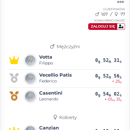
UCZESTNIKÓW
107
77
KONKURENCYJNOŚĆ
ZALOGUJ SIĘ
Mężczyźni
Votta
0
52
31
g
m
s
Filippo
Vecellio Patis
0
52
56
g
m
s
Federico
+ 25
s
Casentini
0
54
02
g
m
s
Leonardo
+ 01
31
m
s
Kobiety
Canzian