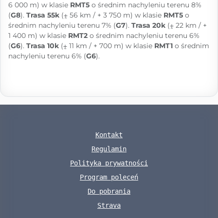
6 000 m) w klasie
RMT5
o średnim nachyleniu terenu 8%
(
G8
).
Trasa 55k
(⨦ 56 km / + 3 750 m) w klasie
RMT5
o
średnim nachyleniu terenu 7% (
G7
).
Trasa 20k
(⨦ 22 km / +
1 400 m) w klasie
RMT2
o średnim nachyleniu terenu 6%
(
G6
).
Trasa 10k
(⨦ 11 km / + 700 m) w klasie
RMT1
o średnim
nachyleniu terenu 6% (
G6
).
Kontakt
Regulamin
Polityka prywatności
Program poleceń
Do pobrania
Strava