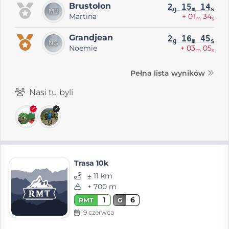
Brustolon
2
15
14
g
m
s
Martina
+ 01
34
m
s
Grandjean
2
16
45
g
m
s
Noemie
+ 03
05
m
s
Pełna lista wyników
Nasi tu byli
Trasa 10k
⨦ 11 km
+ 700 m
1
6
RMT
G
9 czerwca