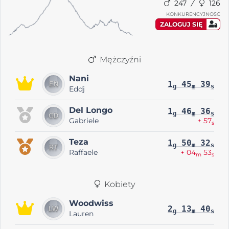
247
126
KONKURENCYJNOŚĆ
ZALOGUJ SIĘ
Mężczyźni
Nani
1
45
39
g
m
s
Eddj
Del Longo
1
46
36
g
m
s
Gabriele
+ 57
s
Teza
1
50
32
g
m
s
Raffaele
+ 04
53
m
s
Kobiety
Woodwiss
2
13
40
g
m
s
Lauren