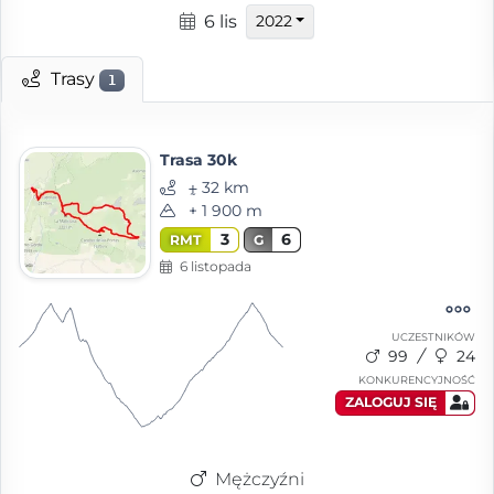
6 lis
2022
Trasy
1
Trasa 30k
⨦ 32 km
+ 1 900 m
3
6
RMT
G
6 listopada
UCZESTNIKÓW
99
24
KONKURENCYJNOŚĆ
ZALOGUJ SIĘ
Mężczyźni