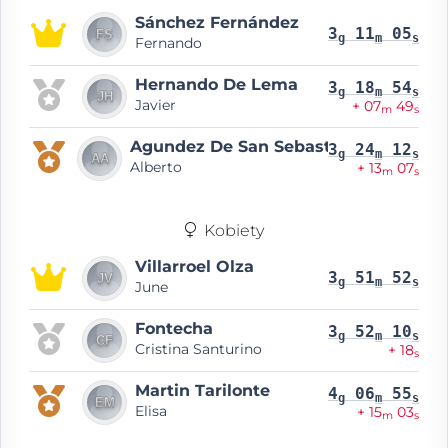
Sánchez Fernández
3
11
05
g
m
s
Fernando
Hernando De Lema
3
18
54
g
m
s
Javier
+ 07
49
m
s
Agundez De San Sebastian
3
24
12
g
m
s
Alberto
+ 13
07
m
s
Kobiety
Villarroel Olza
3
51
52
g
m
s
June
Fontecha
3
52
10
g
m
s
Cristina Santurino
+ 18
s
Martin Tarilonte
4
06
55
g
m
s
Elisa
+ 15
03
m
s