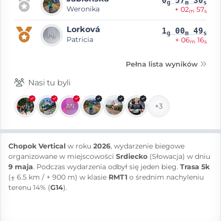
0
57
30
g
m
s
Weronika
+ 02
57
m
s
Lorková
1
00
49
g
m
s
Patricia
+ 06
16
m
s
Pełna lista wyników
Nasi tu byli
+3
Chopok Vertical
w roku
2026
, wydarzenie biegowe
organizowane w miejscowości
Srdiecko
(Słowacja) w dniu
9 maja
. Podczas wydarzenia odbył się jeden bieg.
Trasa 5k
(⨦ 6.5 km / + 900 m) w klasie
RMT1
o średnim nachyleniu
terenu 14% (
G14
).