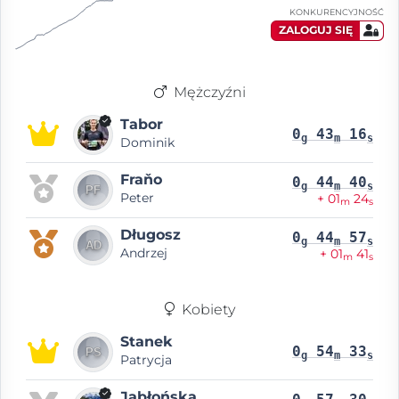
KONKURENCYJNOŚĆ
ZALOGUJ SIĘ
Mężczyźni
Tabor
0
43
16
g
m
s
Dominik
Fraňo
0
44
40
g
m
s
Peter
+ 01
24
m
s
Długosz
0
44
57
g
m
s
Andrzej
+ 01
41
m
s
Kobiety
Stanek
0
54
33
g
m
s
Patrycja
Jabłońska