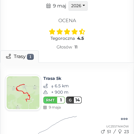
9 maj
2026
OCENA
Tegoroczna
4.5
Głosów
11
Trasy
1
Trasa 5k
⨦ 6.5 km
+ 900 m
1
14
RMT
G
9 maja
UCZESTNIKÓW
51
23