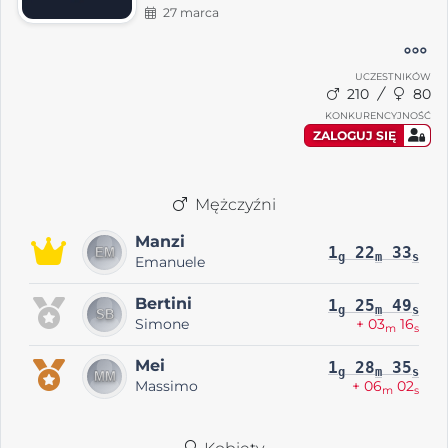
27 marca
UCZESTNIKÓW
210
80
KONKURENCYJNOŚĆ
ZALOGUJ SIĘ
Mężczyźni
Manzi
1
22
33
g
m
s
Emanuele
Bertini
1
25
49
g
m
s
Simone
+ 03
16
m
s
Mei
1
28
35
g
m
s
Massimo
+ 06
02
m
s