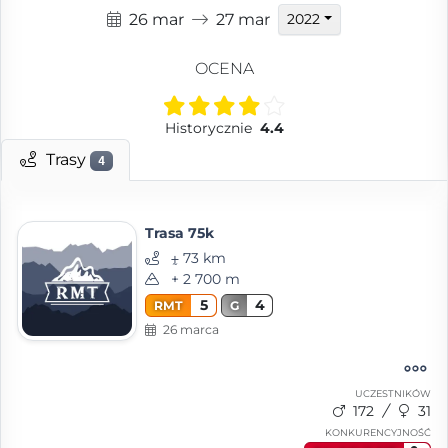
26 mar
27 mar
2022
OCENA
Historycznie
4.4
Trasy
4
Trasa 75k
⨦ 73 km
+ 2 700 m
5
4
RMT
G
26 marca
UCZESTNIKÓW
172
31
KONKURENCYJNOŚĆ