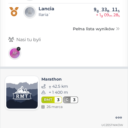
Lancia
9
33
11
g
m
s
Ilaria`
+ 1
09
28
g
m
s
Pełna lista wyników
Nasi tu byli
Marathon
⨦ 42.5 km
+ 1 400 m
3
3
RMT
G
26 marca
UCZESTNIKÓW