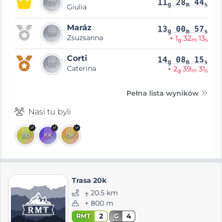
11
28
44
g
m
s
Giulia
Maráz
13
00
57
g
m
s
Zsuzsanna
+ 1
32
13
g
m
s
Corti
14
08
15
g
m
s
Caterina
+ 2
39
31
g
m
s
Pełna lista wyników
Nasi tu byli
Trasa 20k
⨦ 20.5 km
+ 800 m
2
4
RMT
G