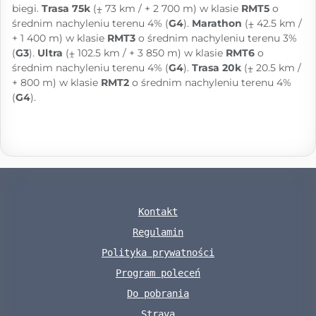
biegi.
Trasa 75k
(⨦ 73 km / + 2 700 m) w klasie
RMT5
o
średnim nachyleniu terenu 4% (
G4
).
Marathon
(⨦ 42.5 km /
+ 1 400 m) w klasie
RMT3
o średnim nachyleniu terenu 3%
(
G3
).
Ultra
(⨦ 102.5 km / + 3 850 m) w klasie
RMT6
o
średnim nachyleniu terenu 4% (
G4
).
Trasa 20k
(⨦ 20.5 km /
+ 800 m) w klasie
RMT2
o średnim nachyleniu terenu 4%
(
G4
).
Kontakt
Regulamin
Polityka prywatności
Program poleceń
Do pobrania
Strava