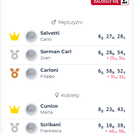
ZALOGUJ SIĘ
Mężczyźni
Salvetti
6
27
20
g
m
s
Carlo
Sorman Carl
6
28
54
g
m
s
Joan
+ 01
34
m
s
Carloni
6
58
52
g
m
s
Filippo
+ 31
32
m
s
Kobiety
Cunico
8
23
43
g
m
s
Marta
Scribani
9
10
39
g
m
s
Francesca
+ 46
56
m
s