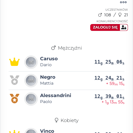
UCZESTNIKÓW
108
21
KONKURENCYJNOŚĆ
ZALOGUJ SIĘ
Mężczyźni
Caruso
11
25
06
g
m
s
Dario
Negro
12
24
21
g
m
s
Mattia
+ 59
15
m
s
Alessandrini
12
39
01
g
m
s
Paolo
+ 1
13
55
g
m
s
Kobiety
Vinco