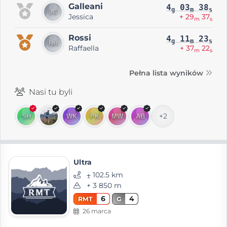
Galleani
4
03
38
g
m
s
Jessica
+ 29
37
m
s
Rossi
4
11
23
g
m
s
Raffaella
+ 37
22
m
s
Pełna lista wyników
Nasi tu byli
+2
Ultra
⨦ 102.5 km
+ 3 850 m
6
4
RMT
G
26 marca