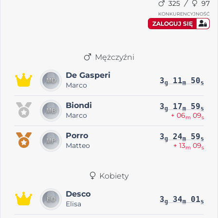
325
97
KONKURENCYJNOŚĆ
ZALOGUJ SIĘ
Mężczyźni
De Gasperi
3
11
50
g
m
s
Marco
Biondi
3
17
59
g
m
s
Marco
+ 06
09
m
s
Porro
3
24
59
g
m
s
Matteo
+ 13
09
m
s
Kobiety
Desco
3
34
01
g
m
s
Elisa