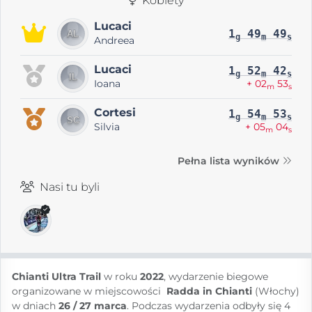
Kobiety
Lucaci
1
49
49
g
m
s
Andreea
Lucaci
1
52
42
g
m
s
Ioana
+ 02
53
m
s
Cortesi
1
54
53
g
m
s
Silvia
+ 05
04
m
s
Pełna lista wyników
Nasi tu byli
Chianti Ultra Trail
w roku
2022
, wydarzenie biegowe
organizowane w miejscowości
Radda in Chianti
(Włochy)
w dniach
26 / 27 marca
. Podczas wydarzenia odbyły się 4