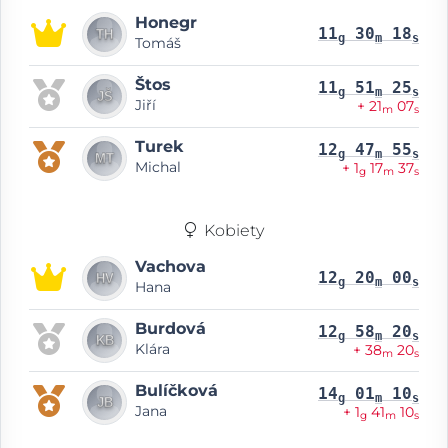
Honegr
11
30
18
g
m
s
Tomáš
Štos
11
51
25
g
m
s
Jiří
+ 21
07
m
s
Turek
12
47
55
g
m
s
Michal
+ 1
17
37
g
m
s
Kobiety
Vachova
12
20
00
g
m
s
Hana
Burdová
12
58
20
g
m
s
Klára
+ 38
20
m
s
Bulíčková
14
01
10
g
m
s
Jana
+ 1
41
10
g
m
s