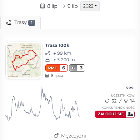
8 lip
9 lip
2022
Trasy
1
Trasa 100k
⨦ 99 km
+ 3 200 m
6
3
RMT
G
8 lipca
UCZESTNIKÓW
52
14
KONKURENCYJNOŚĆ
ZALOGUJ SIĘ
Mężczyźni