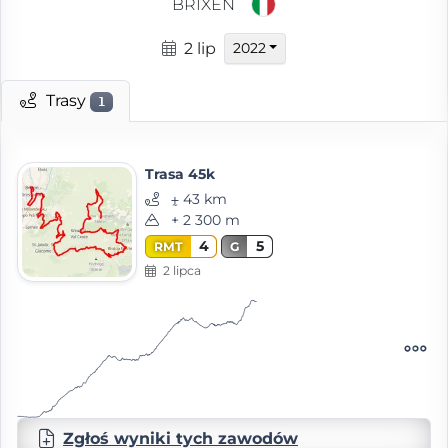
BRIXEN
2 lip
2022
Trasy
1
Trasa 45k
⨦ 43 km
+ 2 300 m
4
5
RMT
G
2 lipca
Zgłoś wyniki tych zawodów