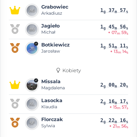
Grabowiec
1
37
57
g
m
s
Arkadiusz
Jagieło
1
45
56
g
m
s
Michał
+ 07
59
m
s
Botkiewicz
1
51
11
g
m
s
Jarosław
+ 13
14
m
s
Kobiety
Missala
2
00
20
g
m
s
Magdalena
Lasocka
2
16
17
g
m
s
Klaudia
+ 15
57
m
s
Florczak
2
22
16
g
m
s
Sylwia
+ 21
56
m
s