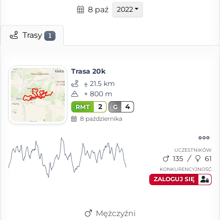
8 paź
2022
Trasy
1
Trasa 20k
⨦ 21.5 km
+ 800 m
2
4
RMT
G
8 października
UCZESTNIKÓW
135
61
KONKURENCYJNOŚĆ
ZALOGUJ SIĘ
Mężczyźni