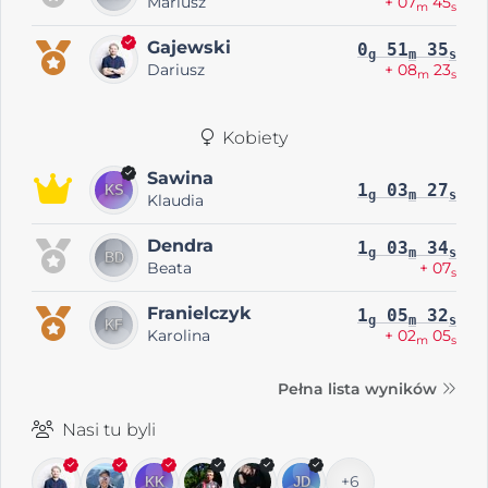
Mariusz
+ 07
45
m
s
Gajewski
0
51
35
g
m
s
Dariusz
+ 08
23
m
s
Kobiety
Sawina
1
03
27
g
m
s
Klaudia
Dendra
1
03
34
g
m
s
Beata
+ 07
s
Franielczyk
1
05
32
g
m
s
Karolina
+ 02
05
m
s
Pełna lista wyników
Nasi tu byli
+6