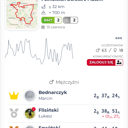
⨦ 32 km
+ 700 m
2
2
RMT
G
13 czerwca
UCZESTNIKÓW
63
18
KONKURENCYJNOŚĆ
ZALOGUJ SIĘ
Mężczyźni
Bednarczyk
2
37
24
g
m
s
Marcin
Flisiński
2
38
51
g
m
s
Łukasz
+ 01
27
m
s
Sowiński