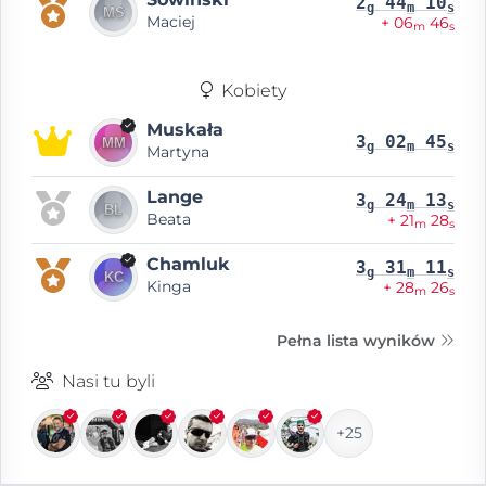
2
44
10
g
m
s
Maciej
+ 06
46
m
s
Kobiety
Muskała
3
02
45
g
m
s
Martyna
Lange
3
24
13
g
m
s
Beata
+ 21
28
m
s
Chamluk
3
31
11
g
m
s
Kinga
+ 28
26
m
s
Pełna lista wyników
Nasi tu byli
+25