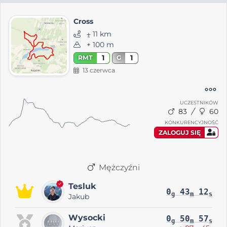
Cross
⨦ 11 km
+ 100 m
1
1
RMT
G
13 czerwca
UCZESTNIKÓW
83
60
KONKURENCYJNOŚĆ
ZALOGUJ SIĘ
Mężczyźni
Tesluk
0
43
12
g
m
s
Jakub
Wysocki
0
50
57
g
m
s