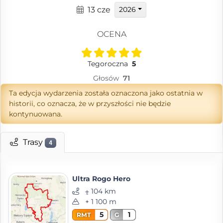
13 cze
2026
OCENA
Tegoroczna
5
Głosów
71
Ta edycja wydarzenia została oznaczona jako ostatnia w
historii, co oznacza, że w przyszłości nie będzie
kontynuowana.
Trasy
4
Ultra Rogo Hero
⨦ 104 km
+ 1 100 m
5
1
RMT
G