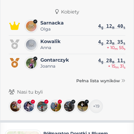
Kobiety
Sarnacka
4
12
40
g
m
s
Olga
Kowalik
4
23
35
g
m
s
Anna
+ 10
55
m
s
Gontarczyk
4
28
11
g
m
s
Joanna
+ 15
31
m
s
Pełna lista wyników
Nasi tu byli
+19
Półmaraton Dorotki z Plusem