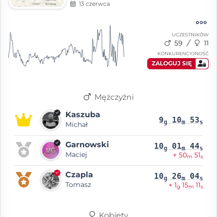
13 czerwca
UCZESTNIKÓW
59
11
KONKURENCYJNOŚĆ
ZALOGUJ SIĘ
Mężczyźni
Kaszuba
9
10
53
g
m
s
Michał
Garnowski
10
01
44
g
m
s
Maciej
+ 50
51
m
s
Czapla
10
26
04
g
m
s
Tomasz
+ 1
15
11
g
m
s
Kobiety