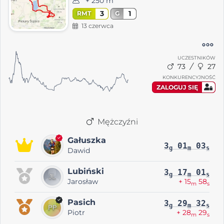
+ 250 m
3
1
RMT
G
13 czerwca
UCZESTNIKÓW
73
27
KONKURENCYJNOŚĆ
ZALOGUJ SIĘ
Mężczyźni
Gałuszka
3
01
03
g
m
s
Dawid
Lubiński
3
17
01
g
m
s
Jarosław
+ 15
58
m
s
Pasich
3
29
32
g
m
s
Piotr
+ 28
29
m
s