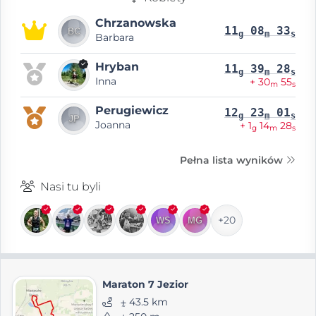
Chrzanowska
11
08
33
g
m
s
Barbara
Hryban
11
39
28
g
m
s
Inna
+ 30
55
m
s
Perugiewicz
12
23
01
g
m
s
Joanna
+ 1
14
28
g
m
s
Pełna lista wyników
Nasi tu byli
+20
Maraton 7 Jezior
⨦ 43.5 km