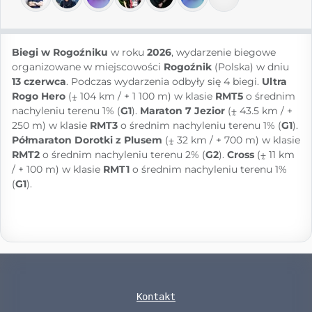
Biegi w Rogoźniku
w roku
2026
, wydarzenie biegowe
organizowane w miejscowości
Rogoźnik
(Polska) w dniu
13 czerwca
. Podczas wydarzenia odbyły się 4 biegi.
Ultra
Rogo Hero
(⨦ 104 km / + 1 100 m) w klasie
RMT5
o średnim
nachyleniu terenu 1% (
G1
).
Maraton 7 Jezior
(⨦ 43.5 km / +
250 m) w klasie
RMT3
o średnim nachyleniu terenu 1% (
G1
).
Półmaraton Dorotki z Plusem
(⨦ 32 km / + 700 m) w klasie
RMT2
o średnim nachyleniu terenu 2% (
G2
).
Cross
(⨦ 11 km
/ + 100 m) w klasie
RMT1
o średnim nachyleniu terenu 1%
(
G1
).
Kontakt