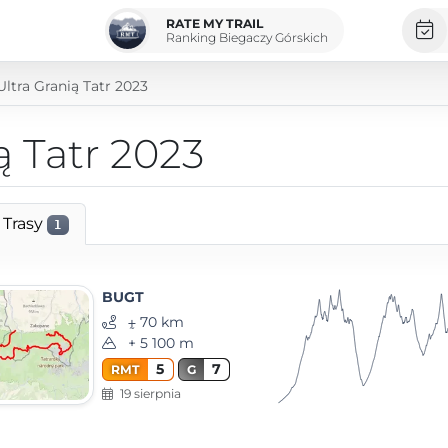
RATE MY TRAIL
Ranking Biegaczy Górskich
Ultra Granią Tatr 2023
ą Tatr 2023
Trasy
1
BUGT
⨦ 70 km
+ 5 100 m
5
7
RMT
G
19 sierpnia