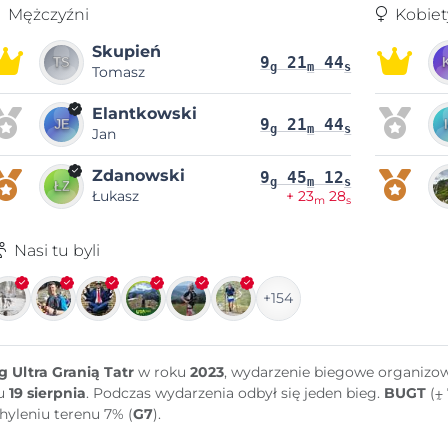
Mężczyźni
Kobiet
Skupień
9
21
44
g
m
s
Tomasz
Elantkowski
9
21
44
g
m
s
Jan
Zdanowski
9
45
12
g
m
s
Łukasz
+ 23
28
m
s
Nasi tu byli
+154
g Ultra Granią Tatr
w roku
2023
, wydarzenie biegowe organiz
u
19 sierpnia
. Podczas wydarzenia odbył się jeden bieg.
BUGT
(⨦ 
hyleniu terenu 7% (
G7
).