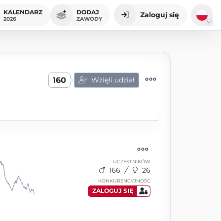
KALENDARZ
DODAJ
Zaloguj się
2026
ZAWODY
160
Wzięli udział
UCZESTNIKÓW
166
26
KONKURENCYJNOŚĆ
ZALOGUJ SIĘ