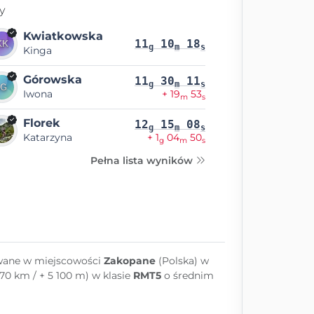
y
Kwiatkowska
11
10
18
g
m
s
Kinga
Górowska
11
30
11
g
m
s
Iwona
+ 19
53
m
s
Florek
12
15
08
g
m
s
Katarzyna
+ 1
04
50
g
m
s
Pełna lista wyników
owane w miejscowości
Zakopane
(Polska) w
70 km / + 5 100 m) w klasie
RMT5
o średnim