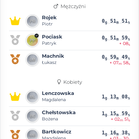
Mężczyźni
Rojek
0
51
51
g
m
s
Piotr
Pociask
0
51
59
g
m
s
Patryk
+ 08
s
Machnik
0
59
49
g
m
s
Łukasz
+ 07
58
m
s
Kobiety
Lenczowska
1
13
08
g
m
s
Magdalena
Chełstowska
1
15
59
g
m
s
Bożena
+ 02
51
m
s
Bartkowicz
1
16
38
g
m
s
Magdalena
+ 03
30