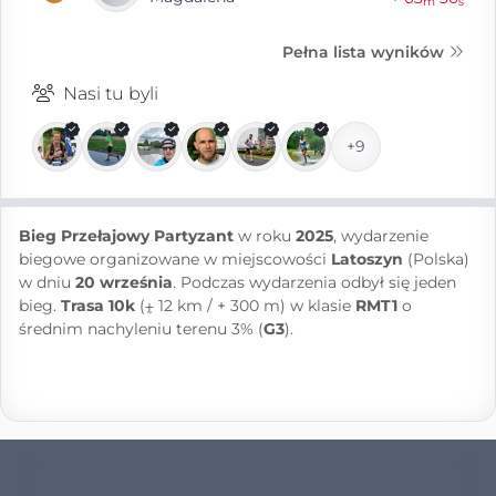
m
s
Pełna lista wyników
Nasi tu byli
+9
Bieg Przełajowy Partyzant
w roku
2025
, wydarzenie
biegowe organizowane w miejscowości
Latoszyn
(Polska)
w dniu
20 września
. Podczas wydarzenia odbył się jeden
bieg.
Trasa 10k
(⨦ 12 km / + 300 m) w klasie
RMT1
o
średnim nachyleniu terenu 3% (
G3
).