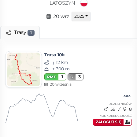
LATOSZYN
20 wrz
2025
Trasy
1
Trasa 10k
⨦ 12 km
+ 300 m
1
3
RMT
G
20 września
UCZESTNIKÓW
59
8
KONKURENCYJNOŚĆ
ZALOGUJ SIĘ