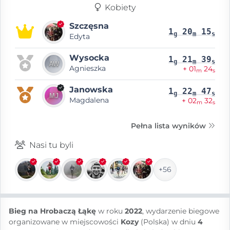
Kobiety
Szczęsna
1
20
15
g
m
s
Edyta
Wysocka
1
21
39
g
m
s
Agnieszka
+ 01
24
m
s
Janowska
1
22
47
g
m
s
Magdalena
+ 02
32
m
s
Pełna lista wyników
Nasi tu byli
+56
Bieg na Hrobaczą Łąkę
w roku
2022
, wydarzenie biegowe
organizowane w miejscowości
Kozy
(Polska) w dniu
4