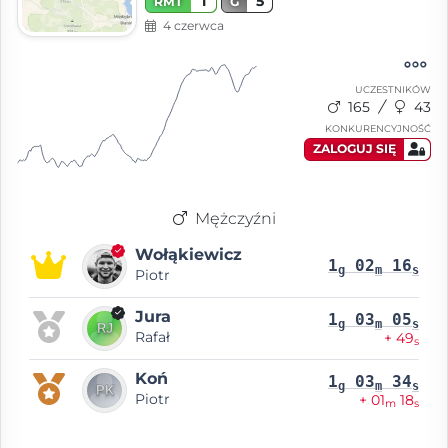
1
5
RMT
G
4 czerwca
UCZESTNIKÓW
165
43
KONKURENCYJNOŚĆ
ZALOGUJ SIĘ
Mężczyźni
Wołąkiewicz
1
02
16
g
m
s
Piotr
Jura
1
03
05
g
m
s
Rafał
+ 49
s
Koń
1
03
34
g
m
s
Piotr
+ 01
18
m
s