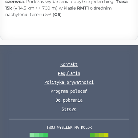
czerwca
. Podczas wydarzenia odbył się jeden bieg.
Trasa
15k
(⨦ 14.5 km / + 700 m) w klasie
RMT1
o średnim
nachyleniu terenu 5% (
G5
).
Kontakt
Regulamin
Polityka prywatności
Program poleceń
Do pobrania
Strava
TWÓJ WYSIŁEK MA KOLOR